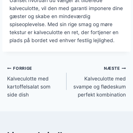
Uanset hvordan du vælger at tilberede
kalveculotte, vil den med garanti imponere dine
gæster og skabe en mindeværdig
spiseoplevelse. Med sin rige smag og møre
tekstur er kalveculotte en ret, der fortjener en
plads på bordet ved enhver festlig lejlighed.
Indlægsnavigation
FORRIGE
NÆSTE
Kalveculotte med
Kalveculotte med
kartoffelsalat som
svampe og flødeskum
side dish
perfekt kombination