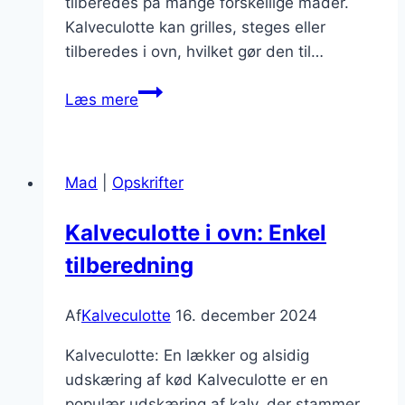
tilberedes på mange forskellige måder.
Kalveculotte kan grilles, steges eller
tilberedes i ovn, hvilket gør den til…
Kalveculotte
Læs mere
med
perleløg
og
Mad
|
Opskrifter
flødeskum
Kalveculotte i ovn: Enkel
tilberedning
Af
Kalveculotte
16. december 2024
Kalveculotte: En lækker og alsidig
udskæring af kød Kalveculotte er en
populær udskæring af kalv, der stammer