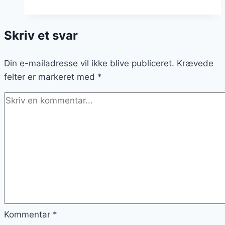
sammen
med
Skriv et svar
tomater
Din e-mailadresse vil ikke blive publiceret.
Krævede
felter er markeret med
*
Kommentar
*