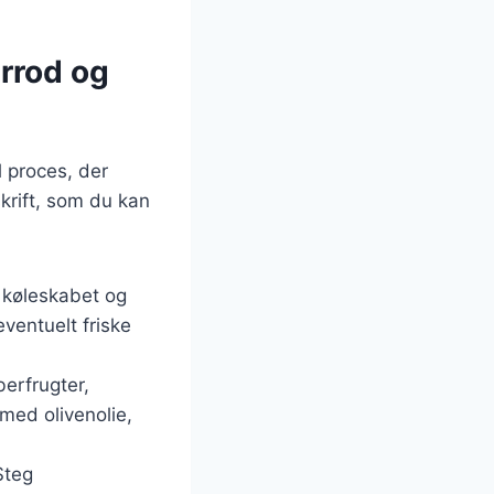
rrod og
l proces, der
krift, som du kan
f køleskabet og
ventuelt friske
erfrugter,
med olivenolie,
Steg