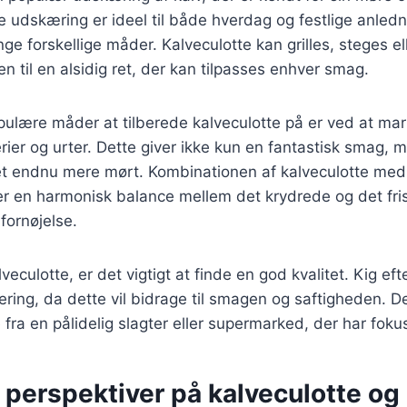
 udskæring er ideel til både hverdag og festlige anled
e forskellige måder. Kalveculotte kan grilles, steges ell
en til en alsidig ret, der kan tilpasses enhver smag.
pulære måder at tilberede kalveculotte på er ved at ma
erier og urter. Dette giver ikke kun en fantastisk smag,
t endnu mere mørt. Kombinationen af kalveculotte med
ber en harmonisk balance mellem det krydrede og det fris
 fornøjelse.
eculotte, er det vigtigt at finde en god kvalitet. Kig eft
ing, da dette vil bidrage til smagen og saftigheden. D
fra en pålidelig slagter eller supermarked, der har fokus
 perspektiver på kalveculotte og