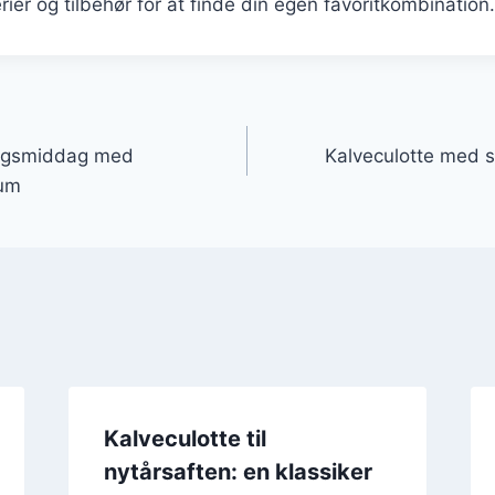
rier og tilbehør for at finde din egen favoritkombination.
gation
dagsmiddag med
Kalveculotte med
kum
Kalveculotte til
nytårsaften: en klassiker