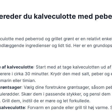
bereder du kalveculotte med pebe
culotte med peberrod og grillet grønt er en relativt enke
dlæggende ingredienser og lidt tid. Her er en grundops
 af kalveculotte
: Start med at tage kalveculotten ud a
rere i cirka 30 minutter. Krydr den med salt, peber og e
marin eller timian.
 grøntsager
: Vælg dine foretrukne grøntsager, såsom peb
gulerødder. Skær dem i passende stykker, og pensl dem 
 Grill dem, indtil de er møre og let forkullede.
kalveculotte
: Forvarm en pande eller grill til høj varme. 