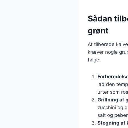
Sådan til
grønt
At tilberede kalve
kræver nogle grun
følge:
Forberedelse
lad den tempe
urter som ros
Grillning af
zucchini og 
salt og peber.
Stegning af 