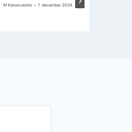
Af
Kalveculotte
7. december 2024
Af
Kalvecul