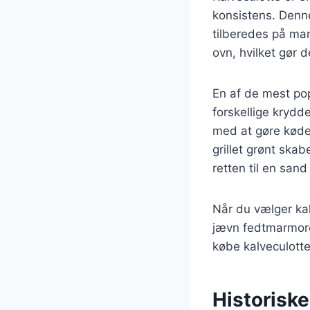
konsistens. Denne
tilberedes på mang
ovn, hvilket gør d
En af de mest po
forskellige krydd
med at gøre køde
grillet grønt ska
retten til en sand
Når du vælger kalv
jævn fedtmarmorer
købe kalveculotte 
Historiske