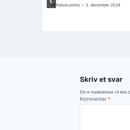
Af
Kalveculotte
3. december 2024
ber 2024
Skriv et svar
Din e-mailadresse vil ikke b
Kommentar
*