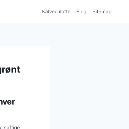
Kalveculotte
Blog
Sitemap
grønt
hver
g saftige