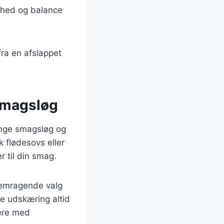
ødhed og balance
 fra en afslappet
 smagsløg
mange smagsløg og
 flødesovs eller
 til din smag.
fremragende valg
ne udskæring altid
tere med