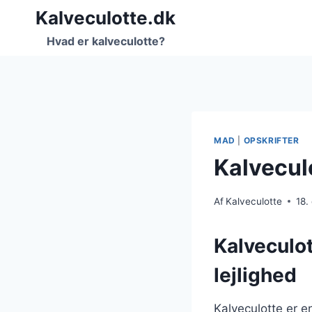
Fortsæt
Kalveculotte.dk
til
Hvad er kalveculotte?
indhold
MAD
|
OPSKRIFTER
Kalvecul
Af
Kalveculotte
18.
Kalveculot
lejlighed
Kalveculotte er e