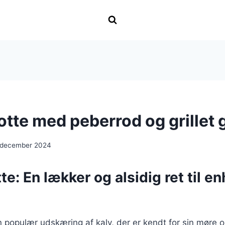
otte med peberrod og grillet 
 december 2024
te: En lækker og alsidig ret til en
n populær udskæring af kalv, der er kendt for sin møre o