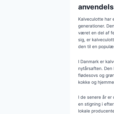
anvendel
Kalveculotte har 
generationer. Den
været en del af f
sig, er kalveculot
den til en populæ
I Danmark er kalv
nytårsaften. Den 
flødesovs og grøn
kokke og hjemme
I de senere år er
en stigning i eft
lokale producente