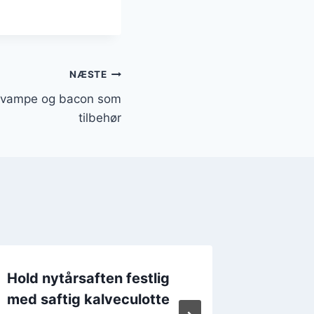
NÆSTE
 svampe og bacon som
tilbehør
Hold nytårsaften festlig
Kalvecu
med saftig kalveculotte
fløde t