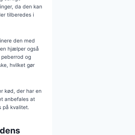
ninger, da den kan
er tilberedes i
rinere den med
 men hjælper også
 peberrod og
ke, hvilket gør
er kød, der har en
et anbefales at
 på kvalitet.
 dens