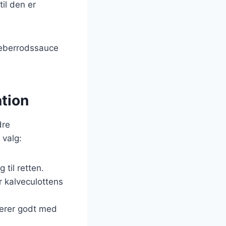
til den er
peberrodssauce
ation
dre
 valg:
 til retten.
 kalveculottens
nerer godt med