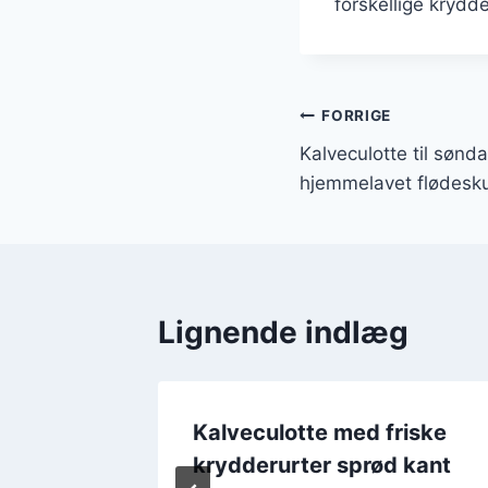
forskellige krydde
Indlægsnavi
FORRIGE
Kalveculotte til søn
hjemmelavet flødes
Lignende indlæg
ift med
Kalveculotte med friske
 på
krydderurter sprød kant