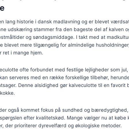
se
en lang historie i dansk madlavning og er blevet værdsa
ne udskæring stammer fra den bageste del af kalven og 
estmåltider og søndagsmiddage. I takt med at madkultur
te blevet mere tilgængelig for almindelige husholdninger,
r ret i mange hjem.
eculotte ofte forbundet med festlige lejligheder som jul
kan serveres med en række forskellige tilbehør, herunder
tsager. Denne alsidighed gør kalveculotte til en favorit
kokke.
 der også kommet fokus på sundhed og bæredygtighed, hvi
erspørgslen efter kvalitetskød. Mange vælger nu at købe k
r, der prioriterer dyrevelfærd og økologiske metoder.