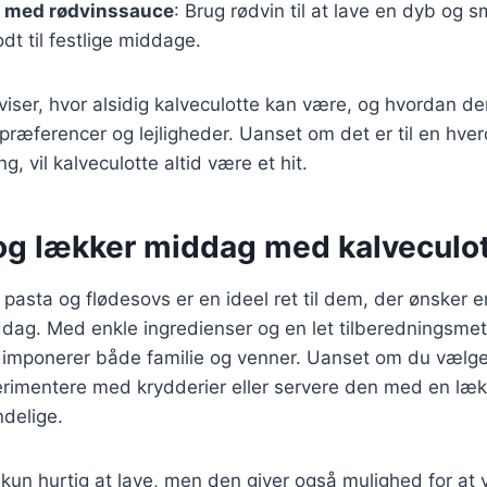
e med rødvinssauce
: Brug rødvin til at lave en dyb og 
dt til festlige middage.
viser, hvor alsidig kalveculotte kan være, og hvordan den
præferencer og lejligheder. Uanset om det er til en hve
ng, vil kalveculotte altid være et hit.
 og lækker middag med kalveculo
pasta og flødesovs er en ideel ret til dem, der ønsker e
ag. Med enkle ingredienser og en let tilberedningsme
 imponerer både familie og venner. Uanset om du vælger 
erimentere med krydderier eller servere den med en læk
delige.
 kun hurtig at lave, men den giver også mulighed for at v