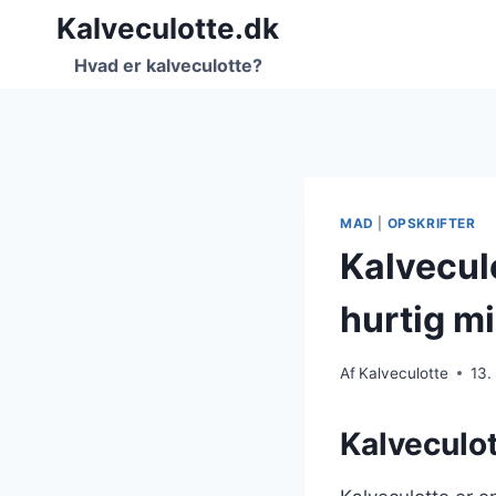
Fortsæt
Kalveculotte.dk
til
Hvad er kalveculotte?
indhold
MAD
|
OPSKRIFTER
Kalvecul
hurtig m
Af
Kalveculotte
13.
Kalveculot