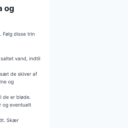
a og
 Følg disse trin
saltet vand, indtil
sæt de skiver af
ldne og
l de er bløde.
r og eventuelt
ndt. Skær