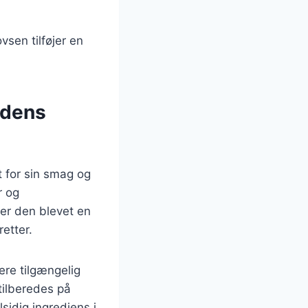
sen tilføjer en
 dens
t for sin smag og
r og
er den blevet en
etter.
ere tilgængelig
tilberedes på
lsidig ingrediens i