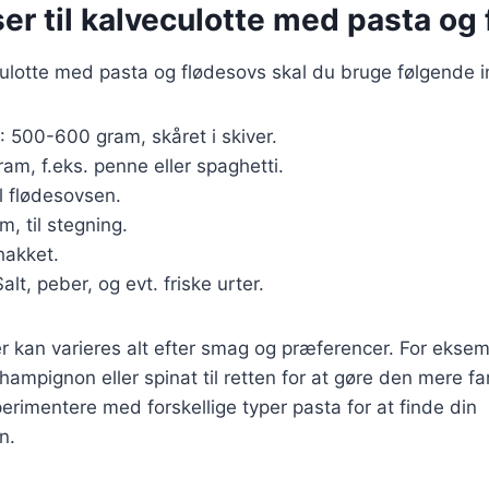
er til kalveculotte med pasta og
culotte med pasta og flødesovs skal du bruge følgende i
: 500-600 gram, skåret i skiver.
ram, f.eks. penne eller spaghetti.
til flødesovsen.
m, til stegning.
 hakket.
Salt, peber, og evt. friske urter.
r kan varieres alt efter smag og præferencer. For eksemp
ampignon eller spinat til retten for at gøre den mere fa
rimentere med forskellige typer pasta for at finde din
n.