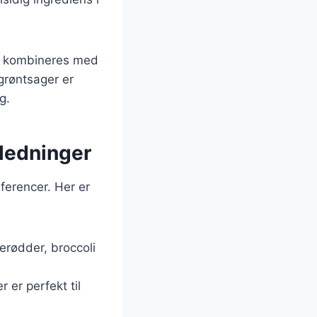
te kombineres med
grøntsager er
g.
nledninger
ferencer. Her er
erødder, broccoli
r er perfekt til