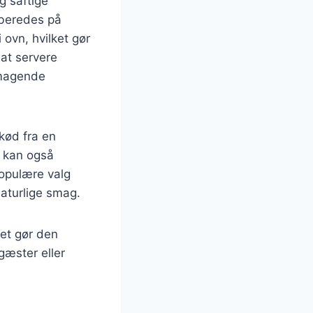
g saftige
lberedes på
 ovn, hvilket gør
 at servere
smagende
 kød fra en
e kan også
Populære valg
naturlige smag.
ket gør den
gæster eller