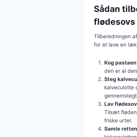
Sådan til
flødesovs
Tilberedningen af
for at lave en læ
Kog pastaen
den er al den
Steg kalvecu
kalveculotte 
gennemstegte
Lav flødeso
Tilsæt fløden
friske urter.
Samle rette
kalveculotten