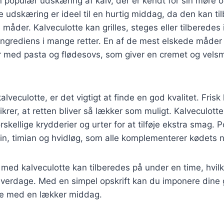
n populær udskæring af kalv, der er kendt for sin møre o
 udskæring er ideel til en hurtig middag, da den kan ti
måder. Kalveculotte kan grilles, steges eller tilberedes i
g ingrediens i mange retter. En af de mest elskede måder
er med pasta og flødesovs, som giver en cremet og vel
veculotte, er det vigtigt at finde en god kvalitet. Frisk
sikrer, at retten bliver så lækker som muligt. Kalveculott
skellige krydderier og urter for at tilføje ekstra smag. 
in, timian og hvidløg, som alle komplementerer kødets 
med kalveculotte kan tilberedes på under en time, hvil
e hverdage. Med en simpel opskrift kan du imponere dine 
lie med en lækker middag.