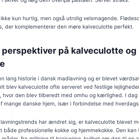
 ikke kun hurtig, men også utrolig velsmagende. Flødesov
s, der komplementerer den møre kalveculotte perfekt.
 perspektiver på kalveculotte og
se
en lang historie i dansk madlavning og er blevet værdsa
elt blev kalveculotte ofte serveret ved festlige lejlighede
hvor den blev tilberedt med omhu og kærlighed. I dag 
af mange danske hjem, især i forbindelse med hverdagsr
lavningstrends har ændret sig, er kalveculotte blevet m
t både professionelle kokke og hjemmekokke. Den kan 
måder, fra grillning til braisering, hvilket gør den til en a