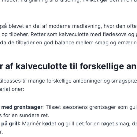
også blevet en del af moderne madlavning, hvor den of
r og tilbehør. Retter som kalveculotte med flødesovs og 
 da de tilbyder en god balance mellem smag og ernærin
r af kalveculotte til forskellige a
tilpasses til mange forskellige anledninger og smagspræ
riationer:
e med grøntsager
: Tilsæt sæsonens grøntsager som gul
s for en sundere ret.
på grill
: Marinér kødet og grill det for en røget smag, de
r.