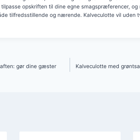
 tilpasse opskriften til dine egne smagspræferencer, og
de tilfredsstillende og nærende. Kalveculotte vil uden tv
gation
saften: gør dine gæster
Kalveculotte med grøntsa