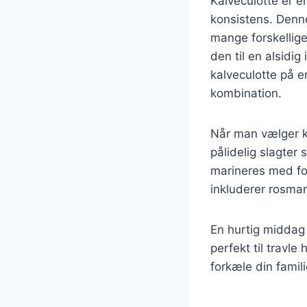
Kalveculotte er e
konsistens. Denne
mange forskellige 
den til en alsidi
kalveculotte på 
kombination.
Når man vælger kal
pålidelig slagter 
marineres med for
inkluderer rosmar
En hurtig middag 
perfekt til travl
forkæle din fami