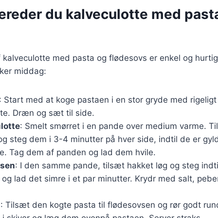
bereder du kalveculotte med past
 kalveculotte med pasta og flødesovs er enkel og hurtig.
kker middag:
: Start med at koge pastaen i en stor gryde med rigeligt 
te. Dræn og sæt til side.
lotte
: Smelt smørret i en pande over medium varme. Til
og steg dem i 3-4 minutter på hver side, indtil de er gy
. Tag dem af panden og lad dem hvile.
vsen
: I den samme pande, tilsæt hakket løg og steg indti
 og lad det simre i et par minutter. Krydr med salt, pebe
n
: Tilsæt den kogte pasta til flødesovsen og rør godt ru
 i skiver og læg dem ovenpå pastaen. Server straks.