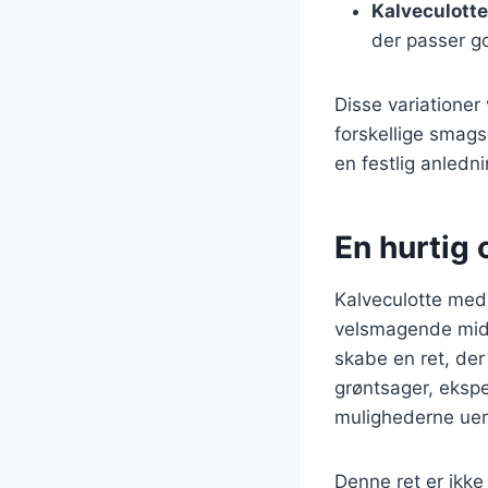
Kalveculott
der passer go
Disse variationer 
forskellige smags
en festlig anledni
En hurtig
Kalveculotte med 
velsmagende midd
skabe en ret, der
grøntsager, eksp
mulighederne uen
Denne ret er ikke