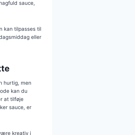
smagfuld sauce,
 kan tilpasses til
rdagsmiddag eller
tte
n hurtig, men
tode kan du
at tilføje
ker sauce, er
ære kreativ i