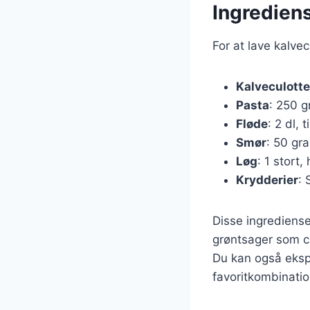
Ingrediens
For at lave kalve
Kalveculotte
Pasta
: 250 g
Fløde
: 2 dl, 
Smør
: 50 gra
Løg
: 1 stort,
Krydderier
: 
Disse ingrediense
grøntsager som ch
Du kan også ekspe
favoritkombinatio