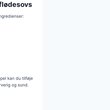
 flødesovs
ngredienser:
el kan du tilføje
rverig og sund.