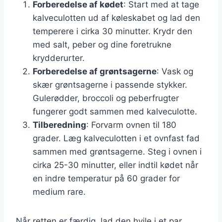
Forberedelse af kødet
: Start med at tage
kalveculotten ud af køleskabet og lad den
temperere i cirka 30 minutter. Krydr den
med salt, peber og dine foretrukne
krydderurter.
Forberedelse af grøntsagerne
: Vask og
skær grøntsagerne i passende stykker.
Gulerødder, broccoli og peberfrugter
fungerer godt sammen med kalveculotte.
Tilberedning
: Forvarm ovnen til 180
grader. Læg kalveculotten i et ovnfast fad
sammen med grøntsagerne. Steg i ovnen i
cirka 25-30 minutter, eller indtil kødet når
en indre temperatur på 60 grader for
medium rare.
Når retten er færdig, lad den hvile i et par