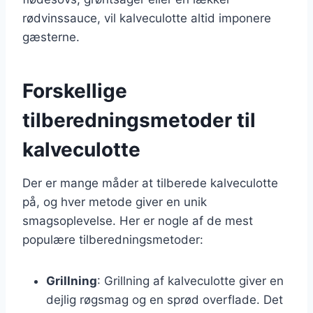
rødvinssauce, vil kalveculotte altid imponere
gæsterne.
Forskellige
tilberedningsmetoder til
kalveculotte
Der er mange måder at tilberede kalveculotte
på, og hver metode giver en unik
smagsoplevelse. Her er nogle af de mest
populære tilberedningsmetoder:
Grillning
: Grillning af kalveculotte giver en
dejlig røgsmag og en sprød overflade. Det