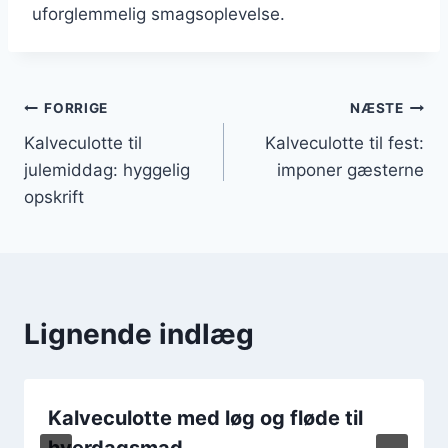
uforglemmelig smagsoplevelse.
Indlægsnavigation
FORRIGE
NÆSTE
Kalveculotte til
Kalveculotte til fest:
julemiddag: hyggelig
imponer gæsterne
opskrift
Lignende indlæg
Kalveculotte med løg og fløde til
hverdagsmad