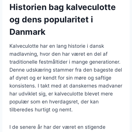
Historien bag kalveculotte
og dens popularitet i
Danmark
Kalveculotte har en lang historie i dansk
madlavning, hvor den har været en del af
traditionelle festmåltider i mange generationer.
Denne udskæring stammer fra den bageste del
af dyret og er kendt for sin møre og saftige
konsistens. I takt med at danskernes madvaner
har udviklet sig, er kalveculotte blevet mere
populær som en hverdagsret, der kan
tilberedes hurtigt og nemt.
I de senere år har der været en stigende