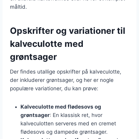
måltid.
Opskrifter og variationer til
kalveculotte med
grøntsager
Der findes utallige opskrifter på kalveculotte,
der inkluderer grøntsager, og her er nogle
populære variationer, du kan prøve:
Kalveculotte med flødesovs og
grøntsager
: En klassisk ret, hvor
kalveculotten serveres med en cremet
flødesovs og dampede grøntsager.