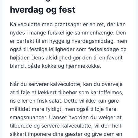
hverdag og fest
Kalveculotte med grøntsager er en ret, der kan
nydes i mange forskellige sammenhænge. Den
er perfekt til en hyggelig hverdagsmiddag, men
også til festlige lejligheder som fødselsdage og
højtider. Dens alsidighed gør den til en favorit
blandt både kokke og hjemmekokke.
Når du serverer kalveculotte, kan du overveje
at tilføje et lækkert tilbehør som kartoffelmos,
ris eller en frisk salat. Dette vil ikke kun gøre
måltidet mere fyldigt, men også tilføje flere
smagsnuancer. Uanset hvordan du vælger at
tilberede og servere kalveculotte, vil den helt
sikkert imponere dine gæster og give dem en