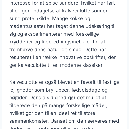
interesse for at spise sundere, hvilket har ført
til en genopdagelse af kalveculotte som en
sund proteinkilde. Mange kokke og
madentusiaster har taget denne udskæring til
sig og eksperimenterer med forskellige
krydderier og tilberedningsmetoder for at
fremhæve dens naturlige smag. Dette har
resulteret i en række innovative opskrifter, der
gør kalveculotte til en moderne klassiker.
Kalveculotte er også blevet en favorit til festlige
lejligheder som bryllupper, fødselsdage og
højtider. Dens alsidighed gør det muligt at
tilberede den på mange forskellige måder,
hvilket gør den til en ideel ret til store
sammenkomster. Uanset om den serveres med
flødesovs, grøntsager eller en lækker