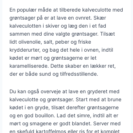
En populær måde at tilberede kalveculotte med
grøntsager på er at lave en ovnret. Skær
kalveculotten i skiver og læg den i et fad
sammen med dine valgte grøntsager. Tilsæt
lidt olivenolie, salt, peber og friske
krydderurter, og bag det hele i ovnen, indtil
kødet er mørt og grøntsagerne er let
karamelliserede. Dette skaber en lækker ret,
der er både sund og tilfredsstillende.
Du kan også overveje at lave en gryderet med
kalveculotte og grøntsager. Start med at brune
kødet i en gryde, tilsæt derefter grøntsagerne
og en god bouillon. Lad det simre, indtil alt er
mørt og smagene er godt blandet. Server med
en skefuld kartoffelmos eller ris for et komplet