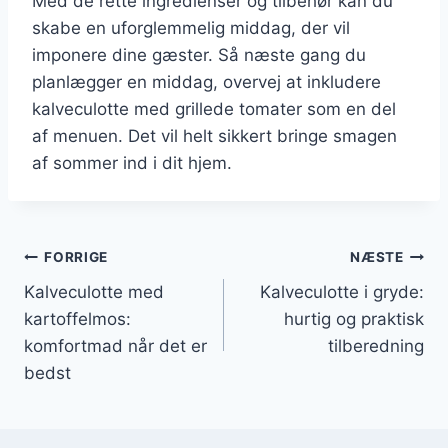
Med de rette ingredienser og tilbehør kan du
skabe en uforglemmelig middag, der vil
imponere dine gæster. Så næste gang du
planlægger en middag, overvej at inkludere
kalveculotte med grillede tomater som en del
af menuen. Det vil helt sikkert bringe smagen
af sommer ind i dit hjem.
Indlægsnavigation
FORRIGE
NÆSTE
Kalveculotte med
Kalveculotte i gryde:
kartoffelmos:
hurtig og praktisk
komfortmad når det er
tilberedning
bedst