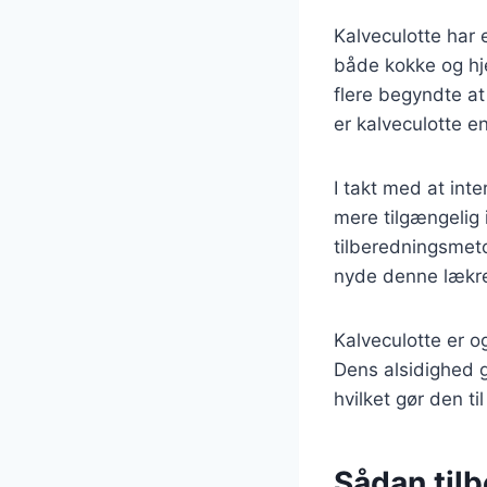
Kalveculotte har 
både kokke og hj
flere begyndte at
er kalveculotte e
I takt med at int
mere tilgængelig 
tilberedningsmetod
nyde denne lækre
Kalveculotte er og
Dens alsidighed g
hvilket gør den til
Sådan til