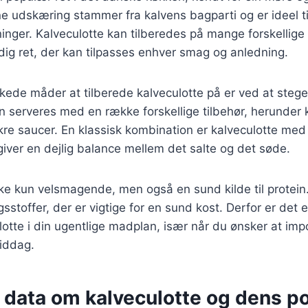
e udskæring stammer fra kalvens bagparti og er ideel t
ninger. Kalveculotte kan tilberedes på mange forskellige
sidig ret, der kan tilpasses enhver smag og anledning.
kede måder at tilberede kalveculotte på er ved at stege
an serveres med en række forskellige tilbehør, herunder k
kre saucer. En klassisk kombination er kalveculotte me
iver en dejlig balance mellem det salte og det søde.
kke kun velsmagende, men også en sund kilde til protein
sstoffer, der er vigtige for en sund kost. Derfor er det 
lotte i din ugentlige madplan, især når du ønsker at i
iddag.
 data om kalveculotte og dens po