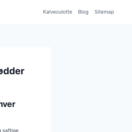
Kalveculotte
Blog
Sitemap
ødder
hver
 saftige