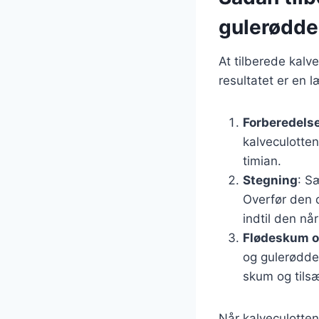
gulerødde
At tilberede kalv
resultatet er en 
Forberedelse
kalveculotten
timian.
Stegning
: S
Overfør den d
indtil den nå
Flødeskum o
og gulerødder
skum og tilsæ
Når kalveculotten 