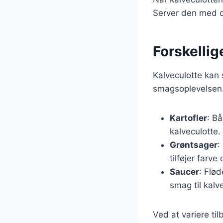
Server den med d
Forskellige
Kalveculotte kan 
smagsoplevelsen.
Kartofler
: Bå
kalveculotte.
Grøntsager
:
tilføjer farve
Saucer
: Flø
smag til kalv
Ved at variere t