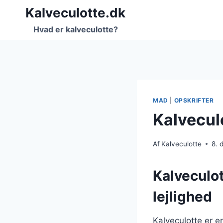
Fortsæt
Kalveculotte.dk
til
Hvad er kalveculotte?
indhold
MAD
|
OPSKRIFTER
Kalvecul
Af
Kalveculotte
8. 
Kalveculot
lejlighed
Kalveculotte er e