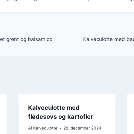
gation
let grønt og balsamico
Kalveculotte med ba
Kalveculotte med
flødesovs og kartofler
Af
Kalveculotte
28. december 2024