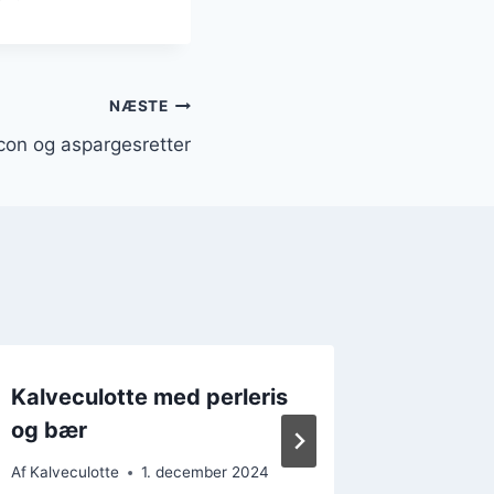
NÆSTE
con og aspargesretter
Kalveculotte med perleris
Kalvec
og bær
rosmari
Af
Kalveculotte
1. december 2024
Af
Kalvecul