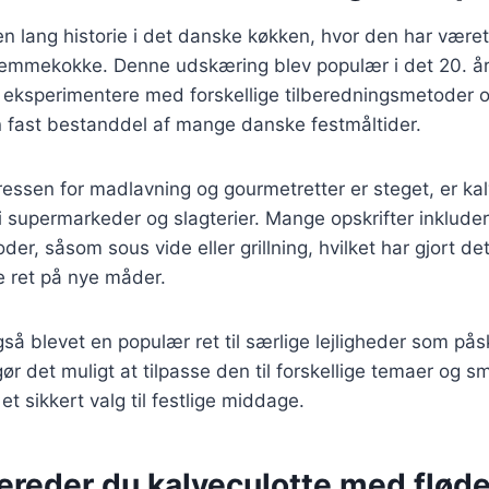
en lang historie i det danske køkken, hvor den har været
emmekokke. Denne udskæring blev populær i det 20. å
 eksperimentere med forskellige tilberedningsmetoder og
n fast bestanddel af mange danske festmåltider.
eressen for madlavning og gourmetretter er steget, er ka
i supermarkeder og slagterier. Mange opskrifter inkluder
er, såsom sous vide eller grillning, hvilket har gjort det 
 ret på nye måder.
så blevet en populær ret til særlige lejligheder som påsk
ør det muligt at tilpasse den til forskellige temaer og 
 et sikkert valg til festlige middage.
bereder du kalveculotte med flø