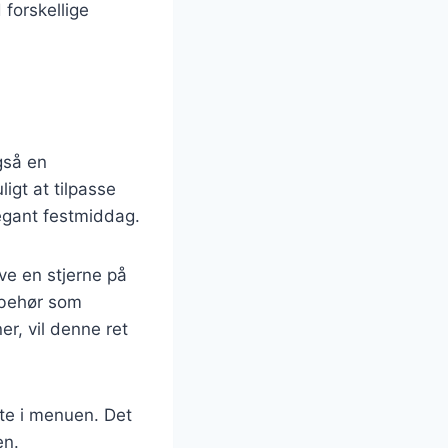
 forskellige
gså en
gt at tilpasse
elegant festmiddag.
ve en stjerne på
lbehør som
r, vil denne ret
te i menuen. Det
en.