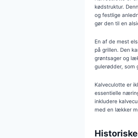
kødstruktur. Denn
og festlige anled
gør den til en al
En af de mest els
på grillen. Den k
grøntsager og læ
gulerødder, som g
Kalveculotte er i
essentielle næring
inkludere kalvecu
med en lækker m
Historiske