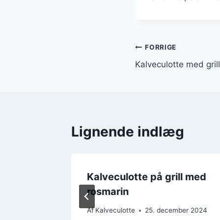
Indlægsnavi
FORRIGE
Kalveculotte med gril
Lignende indlæg
Kalveculotte på grill med
gen
rosmarin
ber 2024
Af
Kalveculotte
25. december 2024