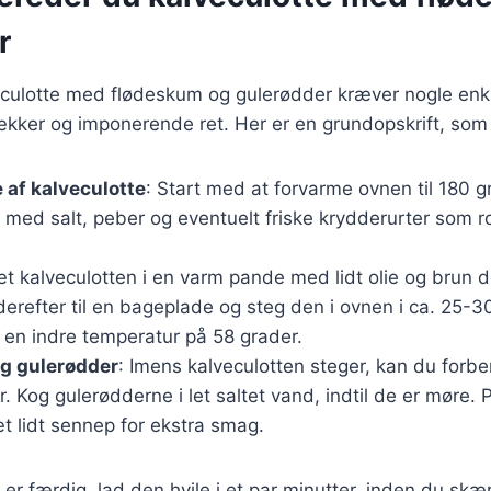
r
eculotte med flødeskum og gulerødder kræver nogle enkl
lækker og imponerende ret. Her er en grundopskrift, som
 af kalveculotte
: Start med at forvarme ovnen til 180 g
 med salt, peber og eventuelt friske krydderurter som r
æt kalveculotten i en varm pande med lidt olie og brun de
erefter til en bageplade og steg den i ovnen i ca. 25-30
r en indre temperatur på 58 grader.
g gulerødder
: Imens kalveculotten steger, kan du forb
. Kog gulerødderne i let saltet vand, indtil de er møre. Pi
t lidt sennep for ekstra smag.
er færdig, lad den hvile i et par minutter, inden du skær