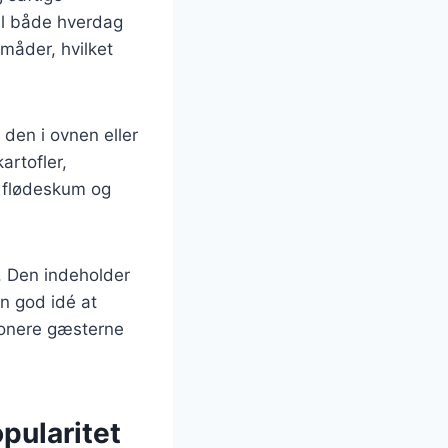
il både hverdag
 måder, hvilket
 den i ovnen eller
artofler,
d flødeskum og
. Den indeholder
en god idé at
mponere gæsterne
pularitet