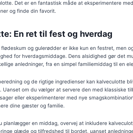
ulotte. Det er en fantastisk måde at eksperimentere med
r og finde din favorit.
te: En ret til fest og hverdag
 flødeskum og gulerødder er ikke kun en festret, men o
ghed for hverdagsmiddage. Dens alsidighed gør det muli
skellige anledninger, fra en simpel familiemiddag til en 
beredning og de rigtige ingredienser kan kalveculotte bli
. Uanset om du vælger at servere den med klassiske ti
tsager eller eksperimenterer med nye smagskombinatione
nere dine gæster og familie.
 planlægger en middag, overvej at inkludere kalveculot
 bringe glæde og tilfredshed til bordet, uanset anledning