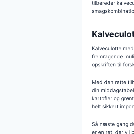
tilbereder kalvec
smagskombinatione
Kalveculot
Kalveculotte med
fremragende muli
opskriften til for
Med den rette til
din middagstabel
kartofler og grøn
helt sikkert impo
Så næste gang du
er en ret, der vil