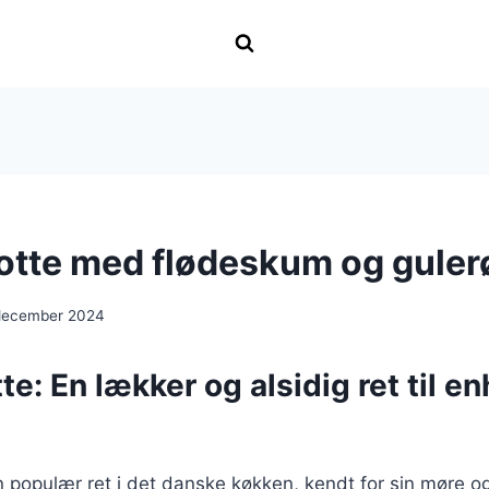
otte med flødeskum og guler
december 2024
te: En lækker og alsidig ret til en
n populær ret i det danske køkken, kendt for sin møre og