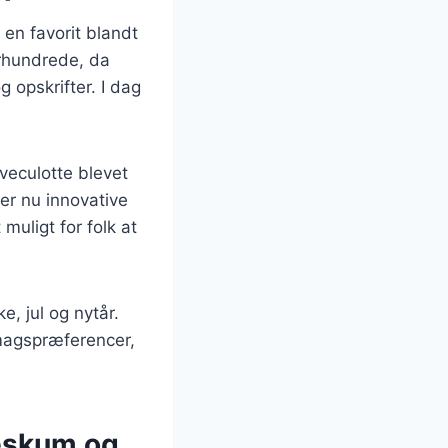
 en favorit blandt
rhundrede, da
 opskrifter. I dag
lveculotte blevet
er nu innovative
muligt for folk at
e, jul og nytår.
smagspræferencer,
deskum og