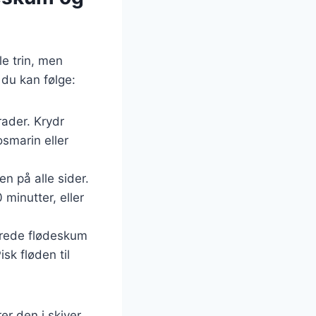
e trin, men
 du kan følge:
rader. Krydr
osmarin eller
n på alle sider.
 minutter, eller
erede flødeskum
sk fløden til
er den i skiver.