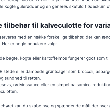
e kogte gulerødder og en generøs skefuld flødeskum o
 tilbehør til kalveculotte for vari
serveres med en række forskellige tilbehør, der kan æn
 Her er nogle populære valg:
de bagte, kogte eller kartoffelmos fungerer godt som til
 Ristede eller dampede grøntsager som broccoli, asparge
 og sundhed til retten.
desovs, rødvinssauce eller en simpel balsamico-reduktio
eculotten.
ilbehøret kan du skabe nye og spændende måltider hver