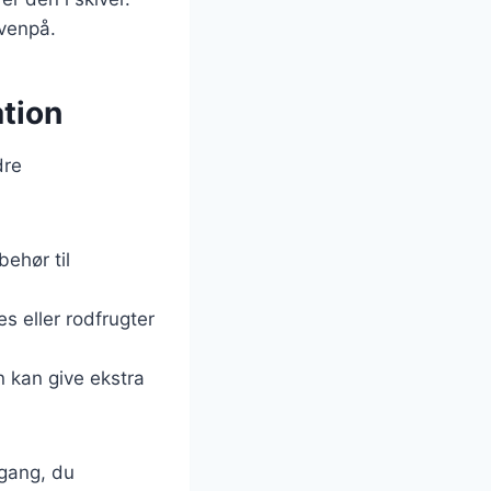
venpå.
ation
dre
behør til
s eller rodfrugter
n kan give ekstra
 gang, du