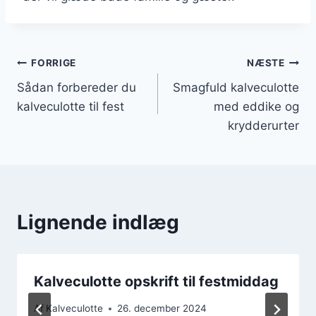
Indlægsnavigation
FORRIGE
NÆSTE
Sådan forbereder du
Smagfuld kalveculotte
kalveculotte til fest
med eddike og
krydderurter
Lignende indlæg
Kalveculotte opskrift til festmiddag
Af
Kalveculotte
26. december 2024