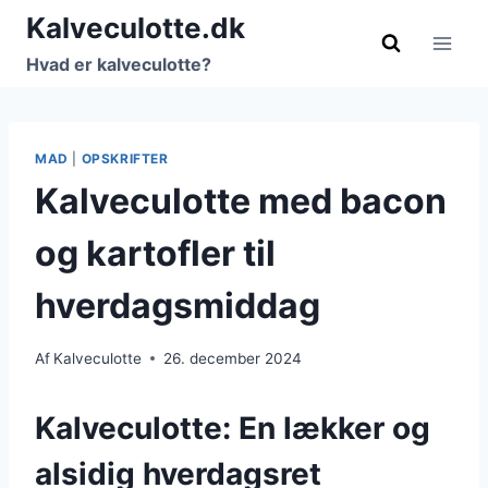
Fortsæt
Kalveculotte.dk
til
Hvad er kalveculotte?
indhold
MAD
|
OPSKRIFTER
Kalveculotte med bacon
og kartofler til
hverdagsmiddag
Af
Kalveculotte
26. december 2024
Kalveculotte: En lækker og
alsidig hverdagsret