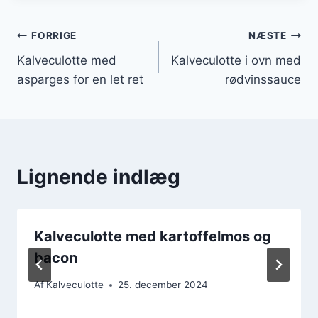
Indlægsnavigation
FORRIGE
NÆSTE
Kalveculotte med
Kalveculotte i ovn med
asparges for en let ret
rødvinssauce
Lignende indlæg
Kalveculotte med kartoffelmos og
bacon
Af
Kalveculotte
25. december 2024