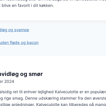
 blive en favorit i dit køkken.
gation
idløg og svampe
 uden fløde og bacon
hvidløg og smør
er 2024
lsidig ret til enhver lejlighed Kalveculotte er en popul
 og rige smag. Denne udskæring stammer fra den øverste 
estlige anledninger. Kalveculotte kan tilberedes på mange