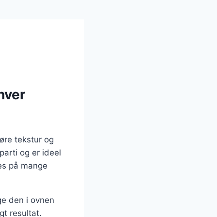
hver
øre tekstur og
arti og er ideel
edes på mange
ge den i ovnen
gt resultat.