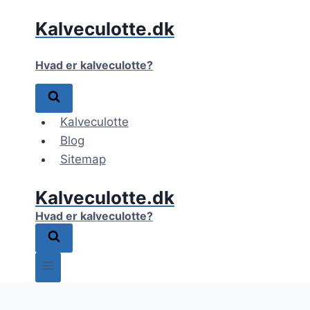
Fortsæt
Kalveculotte.dk
til
indhold
Hvad er kalveculotte?
Kalveculotte
Blog
Sitemap
Kalveculotte.dk
Hvad er kalveculotte?