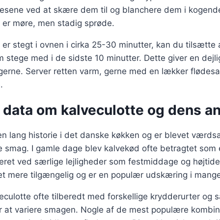
esene ved at skære dem til og blanchere dem i kogende
de er møre, men stadig sprøde.
 er stegt i ovnen i cirka 25-30 minutter, kan du tilsætte
 stege med i de sidste 10 minutter. Dette giver en dejli
gerne. Server retten varm, gerne med en lækker flødesa
.
e data om kalveculotte og dens a
en lang historie i det danske køkken og er blevet værdsa
e smag. I gamle dage blev kalvekød ofte betragtet som 
eret ved særlige lejligheder som festmiddage og højtider
vet mere tilgængelig og er en populær udskæring i mang
eculotte ofte tilberedt med forskellige krydderurter og s
or at variere smagen. Nogle af de mest populære kombina