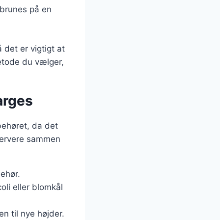
t brunes på en
det er vigtigt at
metode du vælger,
arges
behøret, da det
 servere sammen
behør.
li eller blomkål
en til nye højder.