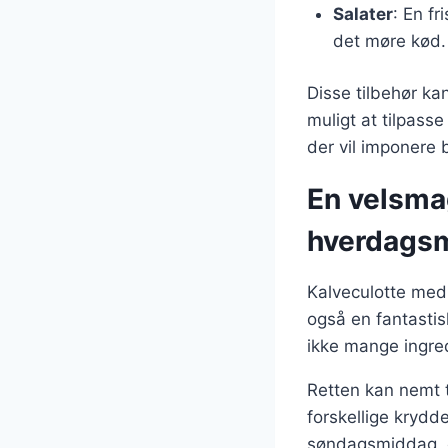
Salater
: En fr
det møre kød.
Disse tilbehør ka
muligt at tilpasse
der vil imponere 
En velsmag
hverdags
Kalveculotte med 
også en fantastis
ikke mange ingredi
Retten kan nemt 
forskellige krydd
søndagsmiddag, e