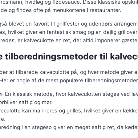
rosmarin, hvidløg og flødesauce. Disse klassiske opskrif
de og findes ofte på menukortene i restauranter.
gså blevet en favorit til grillfester og udendørs arrange
es, hvilket giver en fantastisk smag og en dejlig grillove
redes, er kalveculotte en ret, der altid imponerer gæste
e tilberedningsmetoder til kalvec
r at tilberede kalveculotte på, og hver metode giver e
Her er nogle af de mest populære tilberedningsmetoder
n
: En klassisk metode, hvor kalveculotten steges ved lav
orbliver saftig og mør.
veculotte kan marineres og grilles, hvilket giver en læk
de.
beredning i en stegeso giver en meget saftig ret, da kødet