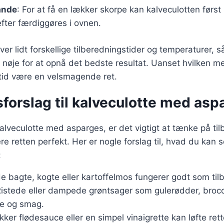
ande
: For at få en lækker skorpe kan kalveculotten førs
fter færdiggøres i ovnen.
r lidt forskellige tilberedningstider og temperaturer, så 
e nøje for at opnå det bedste resultat. Uanset hvilken 
altid være en velsmagende ret.
forslag til kalveculotte med asp
alveculotte med asparges, er det vigtigt at tænke på til
 retten perfekt. Her er nogle forslag til, hvad du kan
:
e bagte, kogte eller kartoffelmos fungerer godt som til
Ristede eller dampede grøntsager som gulerødder, brocco
rve og smag.
kker flødesauce eller en simpel vinaigrette kan løfte rett