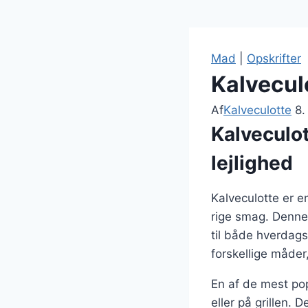
Mad
|
Opskrifter
Kalvecul
Af
Kalveculotte
8.
Kalveculot
lejlighed
Kalveculotte er e
rige smag. Denne
til både hverdags
forskellige måder,
En af de mest pop
eller på grillen. 