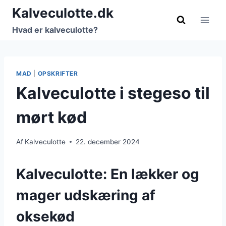
Fortsæt
Kalveculotte.dk
til
Hvad er kalveculotte?
indhold
MAD
|
OPSKRIFTER
Kalveculotte i stegeso til
mørt kød
Af
Kalveculotte
22. december 2024
Kalveculotte: En lækker og
mager udskæring af
oksekød