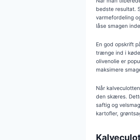
Når man tilberede
bedste resultat.
varmefordeling og
låse smagen inde,
En god opskrift p
trænge ind i køde
olivenolie er popu
maksimere smag
Når kalveculotten 
den skæres. Dette 
saftig og velsmag
kartofler, grøntsa
Kalveculot