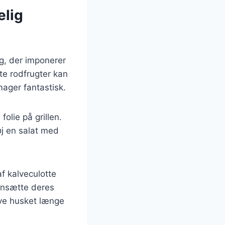
elig
lg, der imponerer
te rodfrugter kan
mager fantastisk.
olie på grillen.
øj en salat med
af kalveculotte
ensætte deres
live husket længe