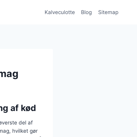
Kalveculotte
Blog
Sitemap
smag
ng af kød
verste del af
mag, hvilket gør