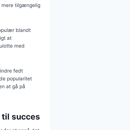
t mere tilgængelig
opulær blandt
gt at
culotte med
indre fedt
de popularitet
en at gå på
 til succes