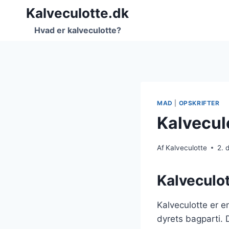
Fortsæt
Kalveculotte.dk
til
Hvad er kalveculotte?
indhold
MAD
|
OPSKRIFTER
Kalvecul
Af
Kalveculotte
2. 
Kalveculot
Kalveculotte er e
dyrets bagparti. 