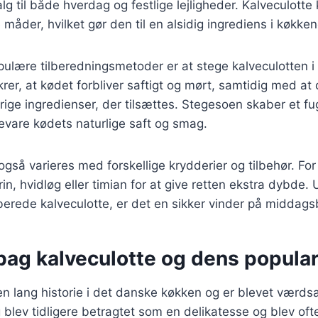
valg til både hverdag og festlige lejligheder. Kalveculotte
måder, hvilket gør den til en alsidig ingrediens i køkken
ulære tilberedningsmetoder er at stege kalveculotten i
er, at kødet forbliver saftigt og mørt, samtidig med at
ige ingredienser, der tilsættes. Stegesoen skaber et fugt
evare kødets naturlige saft og smag.
også varieres med forskellige krydderier og tilbehør. F
rin, hvidløg eller timian for at give retten ekstra dybde
berede kalveculotte, er det en sikker vinder på middags
bag kalveculotte og dens popular
en lang historie i det danske køkken og er blevet værdsa
lev tidligere betragtet som en delikatesse og blev oft