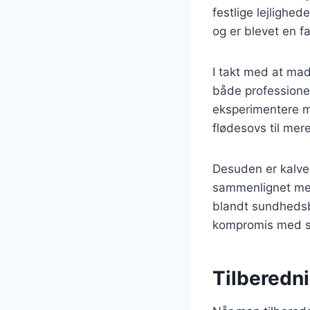
festlige lejlighed
og er blevet en 
I takt med at mad
både professione
eksperimentere me
flødesovs til mer
Desuden er kalve
sammenlignet med
blandt sundhedsb
kompromis med 
Tilberedni