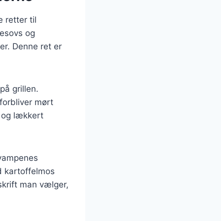
retter til
desovs og
r. Denne ret er
å grillen.
forbliver mørt
t og lækkert
 svampenes
 kartoffelmos
skrift man vælger,