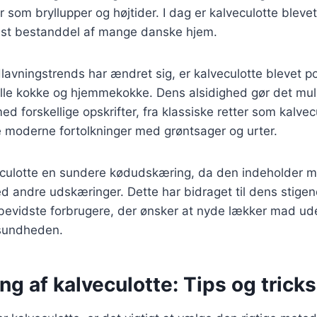
er som bryllupper og højtider. I dag er kalveculotte bleve
fast bestanddel af mange danske hjem.
lavningstrends har ændret sig, er kalveculotte blevet p
lle kokke og hjemmekokke. Dens alsidighed gør det muli
d forskellige opskrifter, fra klassiske retter som kalve
e moderne fortolkninger med grøntsager og urter.
culotte en sundere kødudskæring, da den indeholder m
 andre udskæringer. Dette har bidraget til dens stigen
evidste forbrugere, der ønsker at nyde lækker mad ud
sundheden.
ng af kalveculotte: Tips og tricks