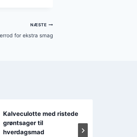
NÆSTE
errod for ekstra smag
Kalveculotte med ristede
Kalvec
grøntsager til
hvidløg
hverdagsmad
Af
Kalvecul