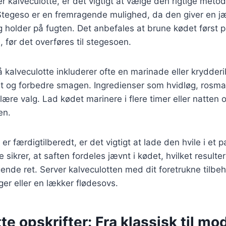
r kalveculotte, er det vigtigt at vælge den rigtige metod
 Stegeso er en fremragende mulighed, da den giver en j
 holder på fugten. Det anbefales at brune kødet først p
 før det overføres til stegesoen.
å kalveculotte inkluderer ofte en marinade eller krydder
t og forbedre smagen. Ingredienser som hvidløg, rosmar
lære valg. Lad kødet marinere i flere timer eller natten o
en.
er færdigtilberedt, er det vigtigt at lade den hvile i et p
sikrer, at saften fordeles jævnt i kødet, hvilket resulte
ende ret. Server kalveculotten med dit foretrukne tilbe
ger eller en lækker flødesovs.
te opskrifter: Fra klassisk til m