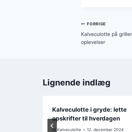
Indlægsnavi
FORRIGE
Kalveculotte på grill
oplevelser
Lignende indlæg
 med
Kalveculotte i gryde: lette
opskrifter til hverdagen
ber 2024
Af
Kalveculotte
12. december 2024