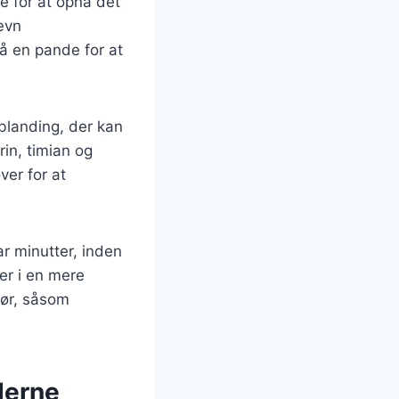
e for at opnå det
ævn
å en pande for at
iblanding, der kan
in, timian og
ver for at
ar minutter, inden
rer i en mere
hør, såsom
oderne