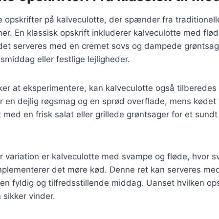
e opskrifter på kalveculotte, der spænder fra traditionelle 
er. En klassisk opskrift inkluderer kalveculotte med flø
kødet serveres med en cremet sovs og dampede grøntsage
smiddag eller festlige lejligheder.
er at eksperimentere, kan kalveculotte også tilberedes p
r en dejlig røgsmag og en sprød overflade, mens kødet 
 med en frisk salat eller grillede grøntsager for et sund
 variation er kalveculotte med svampe og fløde, hvor
lementerer det møre kød. Denne ret kan serveres med
 en fyldig og tilfredsstillende middag. Uanset hvilken op
 sikker vinder.