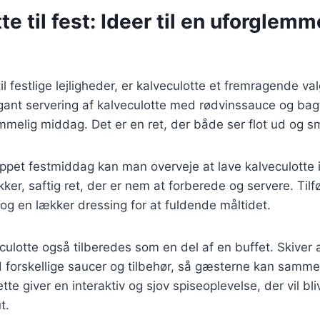
te til fest: Ideer til en uforglemm
l festlige lejligheder, er kalveculotte et fremragende va
gant servering af kalveculotte med rødvinssauce og bag
melig middag. Det er en ret, der både ser flot ud og s
ppet festmiddag kan man overveje at lave kalveculotte i f
kker, saftig ret, der er nem at forberede og servere. Tilf
 og en lækker dressing for at fuldende måltidet.
culotte også tilberedes som en del af en buffet. Skiver 
 forskellige saucer og tilbehør, så gæsterne kan samm
tte giver en interaktiv og sjov spiseoplevelse, der vil b
t.