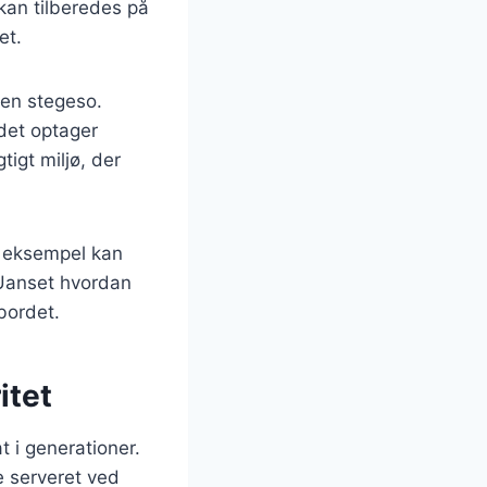
 kan tilberedes på
et.
 en stegeso.
 det optager
igt miljø, der
or eksempel kan
. Uanset hvordan
bordet.
itet
t i generationer.
e serveret ved