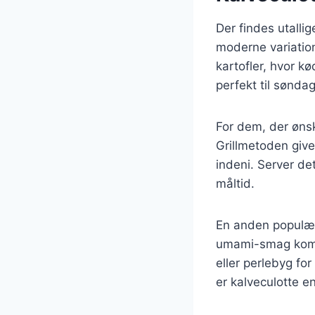
Der findes utallig
moderne variation
kartofler, hvor 
perfekt til søndag
For dem, der ønsk
Grillmetoden give
indeni. Server det
måltid.
En anden populær
umami-smag komp
eller perlebyg for
er kalveculotte en