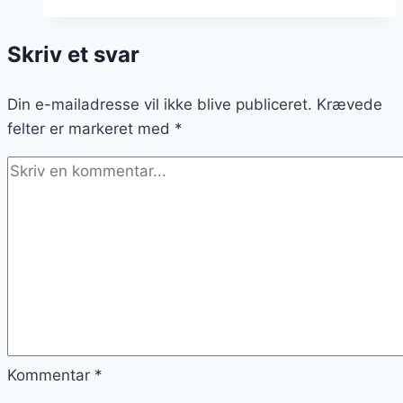
perleløg
og
Skriv et svar
rødvinssauce
Din e-mailadresse vil ikke blive publiceret.
Krævede
felter er markeret med
*
Kommentar
*