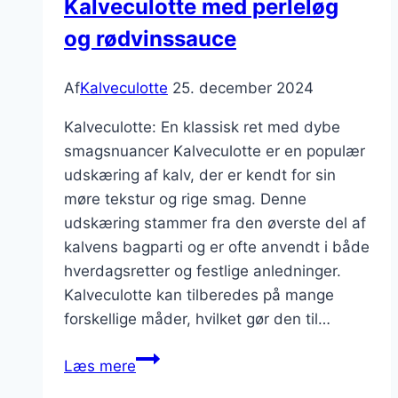
Kalveculotte med perleløg
og rødvinssauce
Af
Kalveculotte
25. december 2024
Kalveculotte: En klassisk ret med dybe
smagsnuancer Kalveculotte er en populær
udskæring af kalv, der er kendt for sin
møre tekstur og rige smag. Denne
udskæring stammer fra den øverste del af
kalvens bagparti og er ofte anvendt i både
hverdagsretter og festlige anledninger.
Kalveculotte kan tilberedes på mange
forskellige måder, hvilket gør den til…
Kalveculotte
Læs mere
med