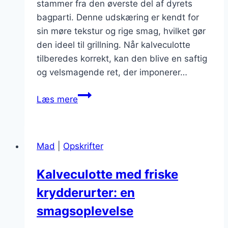
stammer fra den øverste del af dyrets
bagparti. Denne udskæring er kendt for
sin møre tekstur og rige smag, hvilket gør
den ideel til grillning. Når kalveculotte
tilberedes korrekt, kan den blive en saftig
og velsmagende ret, der imponerer…
Kalveculotte
Læs mere
på
grill
med
Mad
|
Opskrifter
timian
Kalveculotte med friske
krydderurter: en
smagsoplevelse