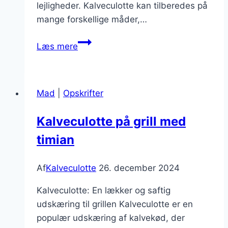
lejligheder. Kalveculotte kan tilberedes på
mange forskellige måder,…
Kalveculotte
Læs mere
i
ovn:
en
Mad
|
Opskrifter
enkel
opskrift
Kalveculotte på grill med
timian
Af
Kalveculotte
26. december 2024
Kalveculotte: En lækker og saftig
udskæring til grillen Kalveculotte er en
populær udskæring af kalvekød, der