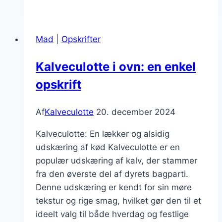
til
julemiddag
fyldt
Mad
|
Opskrifter
med
smag
Kalveculotte i ovn: en enkel
opskrift
Af
Kalveculotte
20. december 2024
Kalveculotte: En lækker og alsidig
udskæring af kød Kalveculotte er en
populær udskæring af kalv, der stammer
fra den øverste del af dyrets bagparti.
Denne udskæring er kendt for sin møre
tekstur og rige smag, hvilket gør den til et
ideelt valg til både hverdag og festlige