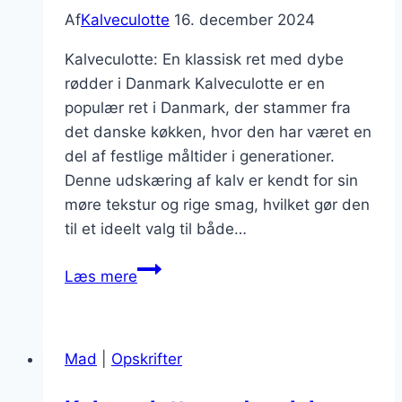
Af
Kalveculotte
16. december 2024
Kalveculotte: En klassisk ret med dybe
rødder i Danmark Kalveculotte er en
populær ret i Danmark, der stammer fra
det danske køkken, hvor den har været en
del af festlige måltider i generationer.
Denne udskæring af kalv er kendt for sin
møre tekstur og rige smag, hvilket gør den
til et ideelt valg til både…
Kalveculotte
Læs mere
med
friske
krydderurter:
Mad
|
Opskrifter
en
smagsoplevelse