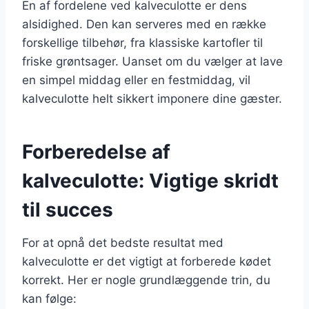
En af fordelene ved kalveculotte er dens
alsidighed. Den kan serveres med en række
forskellige tilbehør, fra klassiske kartofler til
friske grøntsager. Uanset om du vælger at lave
en simpel middag eller en festmiddag, vil
kalveculotte helt sikkert imponere dine gæster.
Forberedelse af
kalveculotte: Vigtige skridt
til succes
For at opnå det bedste resultat med
kalveculotte er det vigtigt at forberede kødet
korrekt. Her er nogle grundlæggende trin, du
kan følge: