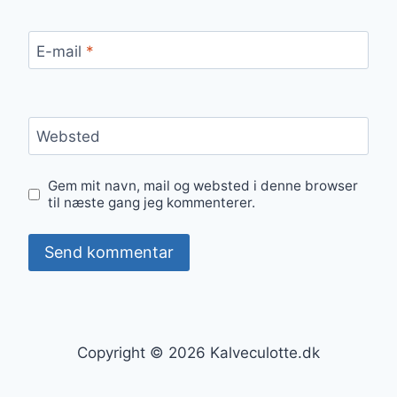
E-mail
*
Websted
Gem mit navn, mail og websted i denne browser
til næste gang jeg kommenterer.
Copyright © 2026 Kalveculotte.dk