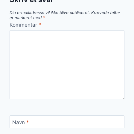
Din e-mailadresse vil ikke blive publiceret.
Krævede felter
er markeret med
*
Kommentar
*
Navn
*