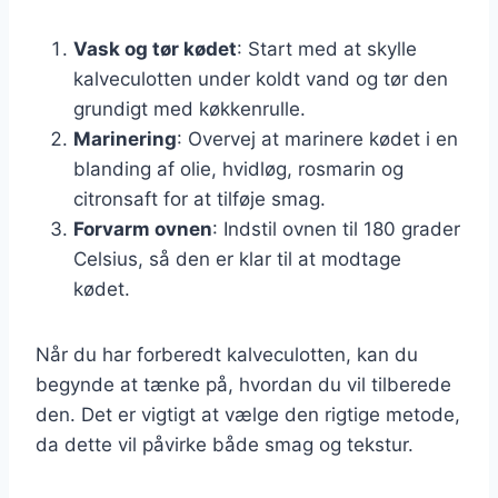
Vask og tør kødet
: Start med at skylle
kalveculotten under koldt vand og tør den
grundigt med køkkenrulle.
Marinering
: Overvej at marinere kødet i en
blanding af olie, hvidløg, rosmarin og
citronsaft for at tilføje smag.
Forvarm ovnen
: Indstil ovnen til 180 grader
Celsius, så den er klar til at modtage
kødet.
Når du har forberedt kalveculotten, kan du
begynde at tænke på, hvordan du vil tilberede
den. Det er vigtigt at vælge den rigtige metode,
da dette vil påvirke både smag og tekstur.