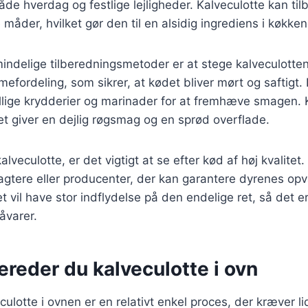
 både hverdag og festlige lejligheder. Kalveculotte kan ti
måder, hvilket gør den til en alsidig ingrediens i køkken
indelige tilberedningsmetoder er at stege kalveculotten
mefordeling, som sikrer, at kødet bliver mørt og saftigt
ellige krydderier og marinader for at fremhæve smagen. 
lket giver en dejlig røgsmag og en sprød overflade.
veculotte, er det vigtigt at se efter kød af høj kvalitet
lagtere eller producenter, der kan garantere dyrenes op
t vil have stor indflydelse på den endelige ret, så det e
åvarer.
ereder du kalveculotte i ovn
culotte i ovnen er en relativt enkel proces, der kræver l