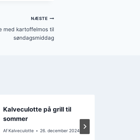
NÆSTE
e med kartoffelmos til
søndagsmiddag
Kalveculotte på grill til
Kalvecu
sommer
julemid
uforgl
Af
Kalveculotte
26. december 2024