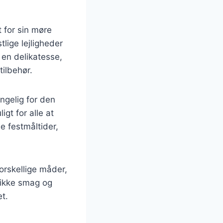
 for sin møre
tlige lejligheder
 en delikatesse,
ilbehør.
ngelig for den
gt for alle at
e festmåltider,
orskellige måder,
unikke smag og
et.