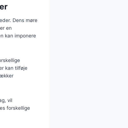
der
gheder. Dens møre
ger en
en kan imponere
rskellige
r kan tilføje
lækker
g, vil
es forskellige