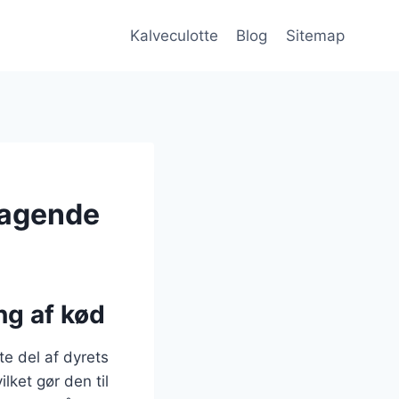
Kalveculotte
Blog
Sitemap
smagende
ng af kød
e del af dyrets
lket gør den til