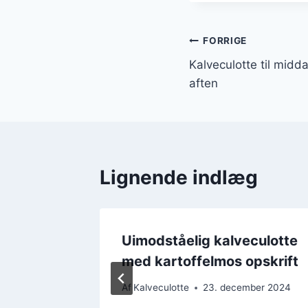
Indlægsnavi
FORRIGE
Kalveculotte til midd
aften
Lignende indlæg
:
Uimodståelig kalveculotte
ål
med kartoffelmos opskrift
ber 2024
Af
Kalveculotte
23. december 2024