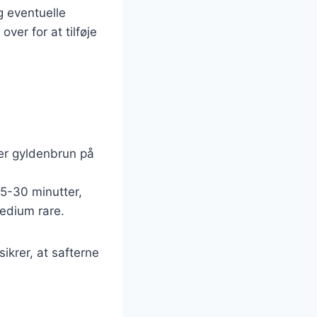
g eventuelle
ver for at tilføje
 er gyldenbrun på
25-30 minutter,
medium rare.
sikrer, at safterne