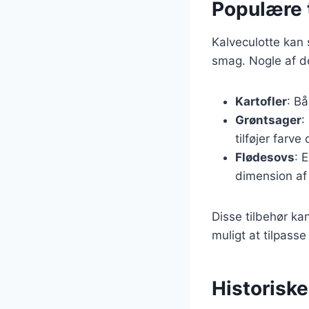
Populære t
Kalveculotte kan
smag. Nogle af d
Kartofler
: B
Grøntsager
:
tilføjer farve
Flødesovs
: 
dimension af
Disse tilbehør ka
muligt at tilpasse 
Historiske