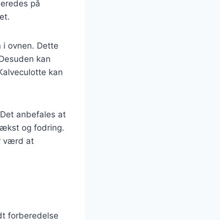
lberedes på
et.
 i ovnen. Dette
. Desuden kan
Kalveculotte kan
. Det anbefales at
vækst og fodring.
r værd at
idt forberedelse