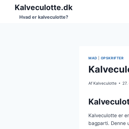
Fortsæt
Kalveculotte.dk
til
Hvad er kalveculotte?
indhold
MAD
|
OPSKRIFTER
Kalvecul
Af
Kalveculotte
27.
Kalveculot
Kalveculotte er e
bagparti. Denne u