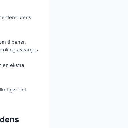
ementerer dens
om tilbehør.
coli og asparges
n en ekstra
lket gør det
 dens