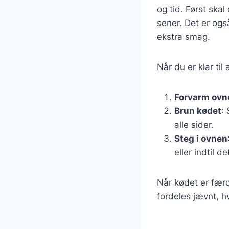
og tid. Først ska
sener. Det er også
ekstra smag.
Når du er klar til
Forvarm ovn
Brun kødet
:
alle sider.
Steg i ovnen
eller indtil 
Når kødet er færdi
fordeles jævnt, hv