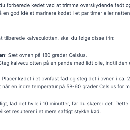
l du forberede kødet ved at trimme overskydende fedt o
 en god idé at marinere kødet i et par timer eller natten o
 at tilberede kalveculotten, skal du følge disse trin:
en
: Sæt ovnen på 180 grader Celsius.
 Steg kalveculotten på en pande med lidt olie, indtil den
: Placer kødet i et ovnfast fad og steg det i ovnen i ca. 
det når en indre temperatur på 58-60 grader Celsius for 
gt, lad det hvile i 10 minutter, før du skærer det. Dette 
ilket resulterer i et mere saftigt stykke kød.