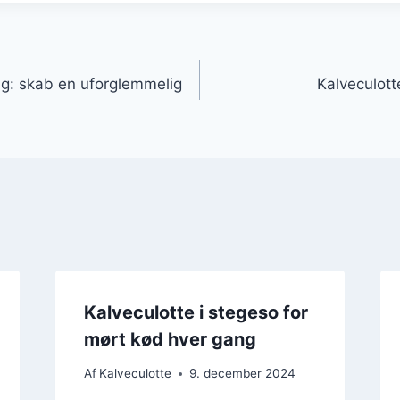
gation
ag: skab en uforglemmelig
Kalveculott
Kalveculotte i stegeso for
mørt kød hver gang
Af
Kalveculotte
9. december 2024