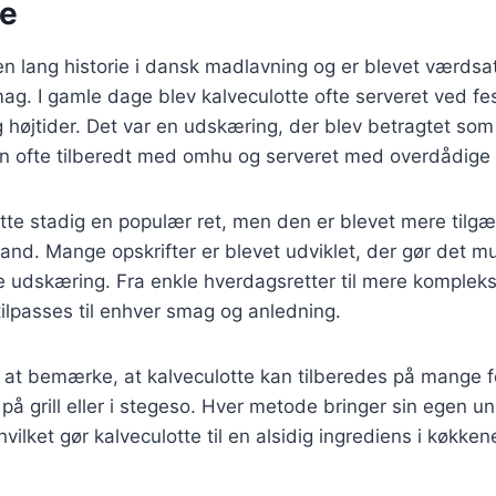
se
en lang historie i dansk madlavning og er blevet værdsat
mag. I gamle dage blev kalveculotte ofte serveret ved fes
 højtider. Det var en udskæring, der blev betragtet som
n ofte tilberedt med omhu og serveret med overdådige t
otte stadig en populær ret, men den er blevet mere tilgæ
nd. Mange opskrifter er blevet udviklet, der gør det muli
 udskæring. Fra enkle hverdagsretter til mere kompleks
tilpasses til enhver smag og anledning.
 at bemærke, at kalveculotte kan tilberedes på mange f
 på grill eller i stegeso. Hver metode bringer sin egen 
 hvilket gør kalveculotte til en alsidig ingrediens i køkken