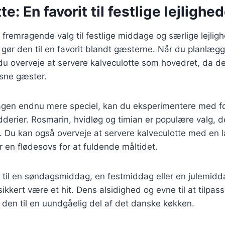
e: En favorit til festlige lejlighe
t fremragende valg til festlige middage og særlige lejli
gør den til en favorit blandt gæsterne. Når du planlæg
du overveje at servere kalveculotte som hovedret, da d
sne gæster.
agen endnu mere speciel, kan du eksperimentere med fo
derier. Rosmarin, hvidløg og timian er populære valg, de
. Du kan også overveje at servere kalveculotte med en 
r en flødesovs for at fuldende måltidet.
til en søndagsmiddag, en festmiddag eller en julemidda
sikkert være et hit. Dens alsidighed og evne til at tilpass
 den til en uundgåelig del af det danske køkken.