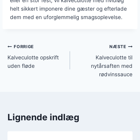
eller en stor fest, vil kalveculotte med hvidløg
helt sikkert imponere dine gæster og efterlade
dem med en uforglemmelig smagsoplevelse.
Indlægsnavigation
FORRIGE
NÆSTE
Kalveculotte opskrift
Kalveculotte til
uden fløde
nytårsaften med
rødvinssauce
Lignende indlæg