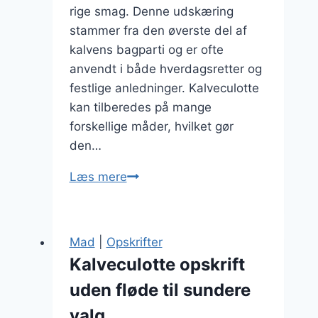
rige smag. Denne udskæring
stammer fra den øverste del af
kalvens bagparti og er ofte
anvendt i både hverdagsretter og
festlige anledninger. Kalveculotte
kan tilberedes på mange
forskellige måder, hvilket gør
den…
Kalveculotte
Læs mere
i
ovn:
den
Mad
|
Opskrifter
perfekte
Kalveculotte opskrift
stegning
uden fløde til sundere
valg