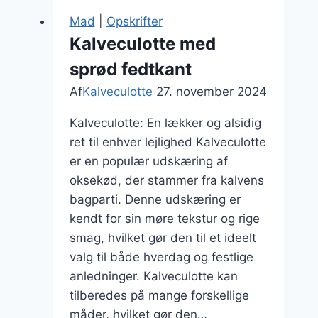
fløde
Mad
|
Opskrifter
til
Kalveculotte med
sundere
sprød fedtkant
valg
Af
Kalveculotte
27. november 2024
Kalveculotte: En lækker og alsidig
ret til enhver lejlighed Kalveculotte
er en populær udskæring af
oksekød, der stammer fra kalvens
bagparti. Denne udskæring er
kendt for sin møre tekstur og rige
smag, hvilket gør den til et ideelt
valg til både hverdag og festlige
anledninger. Kalveculotte kan
tilberedes på mange forskellige
måder, hvilket gør den…