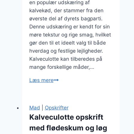
en populær udskæring af
kalvekød, der stammer fra den
øverste del af dyrets bagparti.
Denne udskæring er kendt for sin
møre tekstur og rige smag, hvilket
gør den til et ideelt valg til både
hverdag og festlige lejligheder.
Kalveculotte kan tilberedes på
mange forskellige måder,…
Kalveculotte
Læs mere
stegning
på
pande
Mad
|
Opskrifter
Kalveculotte opskrift
med flødeskum og løg