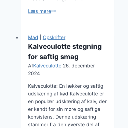
Kalveculotte
Læs mere
med
sprød
fedtkant
Mad
|
Opskrifter
Kalveculotte stegning
for saftig smag
Af
Kalveculotte
26. december
2024
Kalveculotte: En lækker og saftig
udskæring af kød Kalveculotte er
en populær udskæring af kalv, der
er kendt for sin møre og saftige
konsistens. Denne udskæring
stammer fra den øverste del af