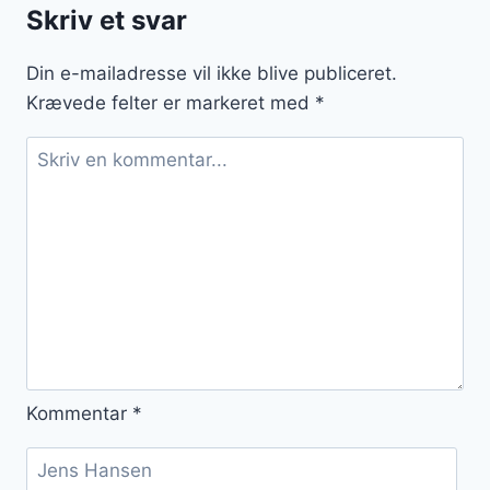
flødeskum
Skriv et svar
og
løg
Din e-mailadresse vil ikke blive publiceret.
Krævede felter er markeret med
*
Kommentar
*