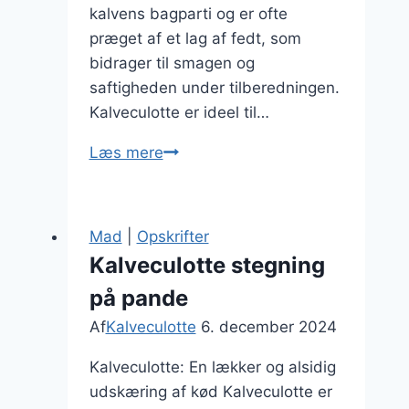
kalvens bagparti og er ofte
præget af et lag af fedt, som
bidrager til smagen og
saftigheden under tilberedningen.
Kalveculotte er ideel til…
Kalveculotte
Læs mere
stegning
for
saftig
Mad
|
Opskrifter
smag
Kalveculotte stegning
på pande
Af
Kalveculotte
6. december 2024
Kalveculotte: En lækker og alsidig
udskæring af kød Kalveculotte er