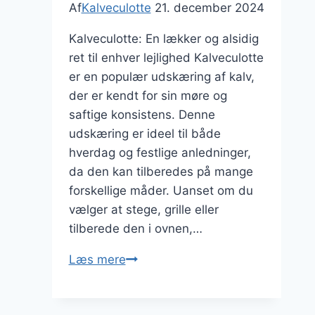
Af
Kalveculotte
21. december 2024
Kalveculotte: En lækker og alsidig
ret til enhver lejlighed Kalveculotte
er en populær udskæring af kalv,
der er kendt for sin møre og
saftige konsistens. Denne
udskæring er ideel til både
hverdag og festlige anledninger,
da den kan tilberedes på mange
forskellige måder. Uanset om du
vælger at stege, grille eller
tilberede den i ovnen,…
Kalveculotte
Læs mere
opskrift
med