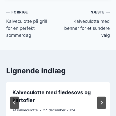
Indlægsnavigation
FORRIGE
NÆSTE
Kalveculotte på grill
Kalveculotte med
for en perfekt
bønner for et sundere
sommerdag
valg
Lignende indlæg
Kalveculotte med flødesovs og
kartofler
Af
Kalveculotte
27. december 2024