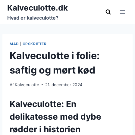
Fortsæt
Kalveculotte.dk
til
Hvad er kalveculotte?
indhold
MAD
|
OPSKRIFTER
Kalveculotte i folie:
saftig og mørt kød
Af
Kalveculotte
21. december 2024
Kalveculotte: En
delikatesse med dybe
rødder i historien