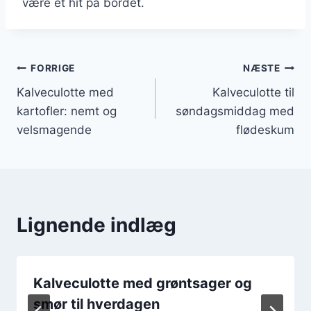
være et hit på bordet.
Indlægsnavigation
FORRIGE
NÆSTE
Kalveculotte med
Kalveculotte til
kartofler: nemt og
søndagsmiddag med
velsmagende
flødeskum
Lignende indlæg
Kalveculotte med grøntsager og
smør til hverdagen