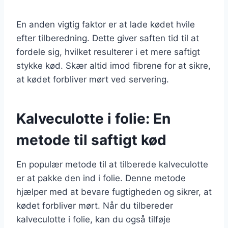
En anden vigtig faktor er at lade kødet hvile
efter tilberedning. Dette giver saften tid til at
fordele sig, hvilket resulterer i et mere saftigt
stykke kød. Skær altid imod fibrene for at sikre,
at kødet forbliver mørt ved servering.
Kalveculotte i folie: En
metode til saftigt kød
En populær metode til at tilberede kalveculotte
er at pakke den ind i folie. Denne metode
hjælper med at bevare fugtigheden og sikrer, at
kødet forbliver mørt. Når du tilbereder
kalveculotte i folie, kan du også tilføje