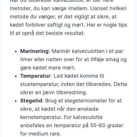
metoder, du kan vælge imellem. Uanset hvilken
metode du vælger, er det vigtigt at sikre, at
kødet forbliver saftigt og mørt. Her er nogle tips
til at opnå det bedste resultat:
Marinering
: Marinér kalveculotten i et par
timer eller natten over for at tilføje smag og
gøre kødet mere mørt.
Temperatur
: Lad kødet komme til
stuetemperatur, inden det tilberedes. Dette
sikrer en jævn tilberedning.
Stegetid
: Brug et stegetermometer for at
sikre, at kødet når den ønskede
kernetemperatur. For kalveculotte
anbefales en temperatur på 55-60 grader
for medium rare.