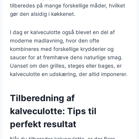
tilberedes på mange forskellige måder, hvilket
gør den alsidig i køkkenet.
I dag er kalveculotte også blevet en del af
moderne madlavning, hvor den ofte
kombineres med forskellige krydderier og
saucer for at fremhæve dens naturlige smag.
Uanset om den grilles, steges eller bages, er
kalveculotte en udskæring, der altid imponerer.
Tilberedning af
kalveculotte: Tips til
perfekt resultat
Når du tilbereder kalveculotte, er der flere