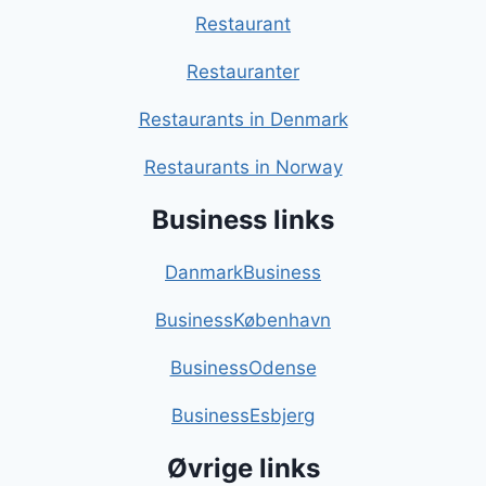
Restaurant
Restauranter
Restaurants in Denmark
Restaurants in Norway
Business links
DanmarkBusiness
BusinessKøbenhavn
BusinessOdense
BusinessEsbjerg
Øvrige links