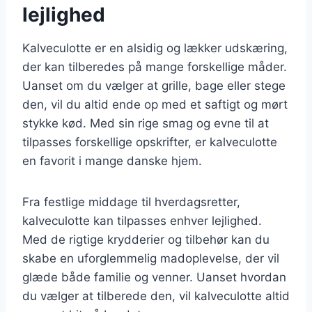
lejlighed
Kalveculotte er en alsidig og lækker udskæring,
der kan tilberedes på mange forskellige måder.
Uanset om du vælger at grille, bage eller stege
den, vil du altid ende op med et saftigt og mørt
stykke kød. Med sin rige smag og evne til at
tilpasses forskellige opskrifter, er kalveculotte
en favorit i mange danske hjem.
Fra festlige middage til hverdagsretter,
kalveculotte kan tilpasses enhver lejlighed.
Med de rigtige krydderier og tilbehør kan du
skabe en uforglemmelig madoplevelse, der vil
glæde både familie og venner. Uanset hvordan
du vælger at tilberede den, vil kalveculotte altid