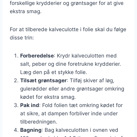
forskellige krydderier og grøntsager for at give
ekstra smag.
For at tilberede kalveculotte i folie skal du følge
disse trin:
Forberedelse
: Krydr kalveculotten med
salt, peber og dine foretrukne krydderier.
Læg den på et stykke folie.
Tilsæt grøntsager
: Tilføj skiver af løg,
gulerødder eller andre grøntsager omkring
kødet for ekstra smag.
Pak ind
: Fold folien tæt omkring kødet for
at sikre, at dampen forbliver inde under
tilberedningen.
Bagning
: Bag kalveculotten i ovnen ved