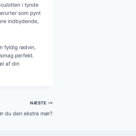
culotten i tynde
derurter som pynt
mere indbydende,
n fyldig rødvin,
 smag perfekt.
el af din
NÆSTE
ør du den ekstra mør?