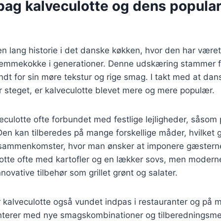
bag kalveculotte og dens populari
en lang historie i det danske køkken, hvor den har været
emmekokke i generationer. Denne udskæring stammer f
ndt for sin møre tekstur og rige smag. I takt med at dan
er steget, er kalveculotte blevet mere og mere populær.
eculotte ofte forbundet med festlige lejligheder, såsom
en kan tilberedes på mange forskellige måder, hvilket g
re sammenkomster, hvor man ønsker at imponere gæsterne.
otte ofte med kartofler og en lækker sovs, men moderne
novative tilbehør som grillet grønt og salater.
r kalveculotte også vundet indpas i restauranter og på m
terer med nye smagskombinationer og tilberedningsmet