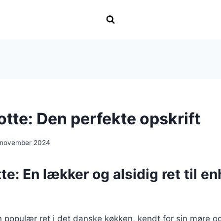
tte: Den perfekte opskrift
 november 2024
te: En lækker og alsidig ret til en
n populær ret i det danske køkken, kendt for sin møre og