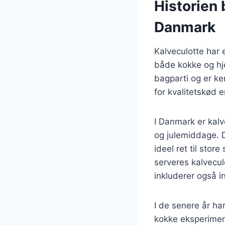
Historien 
Danmark
Kalveculotte har 
både kokke og hj
bagparti og er ke
for kvalitetskød 
I Danmark er kalv
og julemiddage. D
ideel ret til sto
serveres kalvecul
inkluderer også in
I de senere år ha
kokke eksperimen