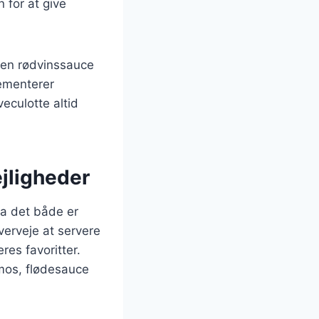
 for at give
 en rødvinssauce
lementerer
veculotte altid
lejligheder
da det både er
verveje at servere
res favoritter.
mos, flødesauce