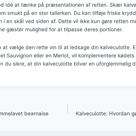
d idé at tænke på præsentationen af retten. Skær kalve
em smukt på en stor tallerken. Du kan tilføje friske kryd
 i en skål ved siden af. Dette vil ikke kun gøre retten 
e gæster mulighed for at tilpasse deres portioner.
 at vælge den rette vin til at ledsage din kalveculotte. E
t Sauvignon eller en Merlot, vil komplementere kødets
n du sikre, at din kalveculotte bliver en uforglemmelig d
gation
emmelavet bearnaise
Kalveculotte: Hvordan g