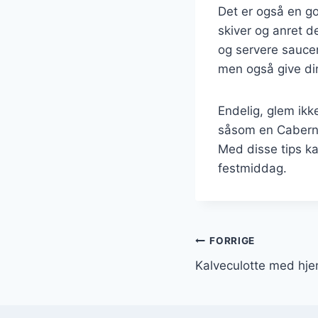
Det er også en go
skiver og anret d
og servere saucen
men også give din
Endelig, glem ikke
såsom en Caberne
Med disse tips ka
festmiddag.
Indlægsnavi
FORRIGE
Kalveculotte med hj