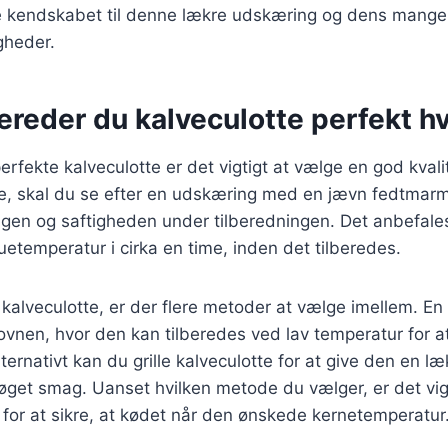
øge kendskabet til denne lækre udskæring og dens mange
gheder.
ereder du kalveculotte perfekt h
erfekte kalveculotte er det vigtigt at vælge en god kvali
te, skal du se efter en udskæring med en jævn fedtmarm
magen og saftigheden under tilberedningen. Det anbefale
etemperatur i cirka en time, inden det tilberedes.
 kalveculotte, er der flere metoder at vælge imellem. 
 ovnen, hvor den kan tilberedes ved lav temperatur for at
Alternativt kan du grille kalveculotte for at give den en læ
øget smag. Uanset hvilken metode du vælger, er det vigt
for at sikre, at kødet når den ønskede kernetemperatur