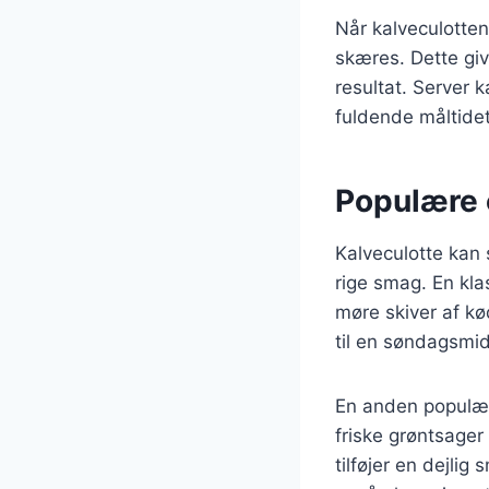
Når kalveculotten
skæres. Dette give
resultat. Server k
fuldende måltidet
Populære o
Kalveculotte kan
rige smag. En kla
møre skiver af kø
til en søndagsmidd
En anden populær 
friske grøntsager
tilføjer en dejlig