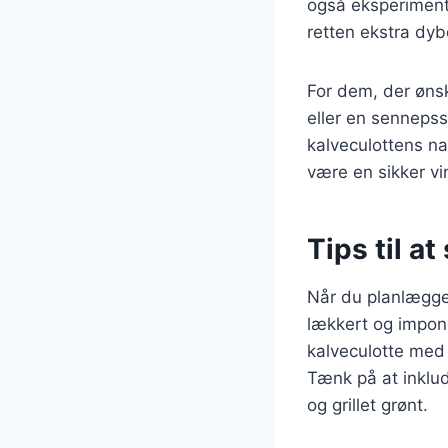
også eksperimente
retten ekstra dyb
For dem, der ønsk
eller en senneps
kalveculottens na
være en sikker v
Tips til at
Når du planlægge
lækkert og impone
kalveculotte med 
Tænk på at inklu
og grillet grønt.