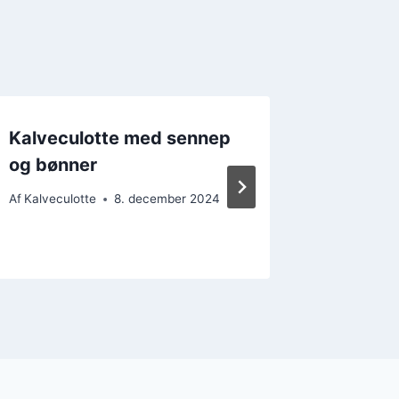
Kalveculotte med sennep
Kalvec
og bønner
yoghurt
krydde
Af
Kalveculotte
8. december 2024
Af
Kalvecul