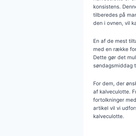
konsistens. Denne
tilberedes på man
den i ovnen, vil 
En af de mest til
med en række fors
Dette gør det mul
søndagsmiddag til
For dem, der ønsk
af kalveculotte. 
fortolkninger me
artikel vil vi udf
kalveculotte.