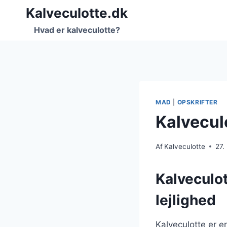
Fortsæt
Kalveculotte.dk
til
Hvad er kalveculotte?
indhold
MAD
|
OPSKRIFTER
Kalveculo
Af
Kalveculotte
27.
Kalveculot
lejlighed
Kalveculotte er e