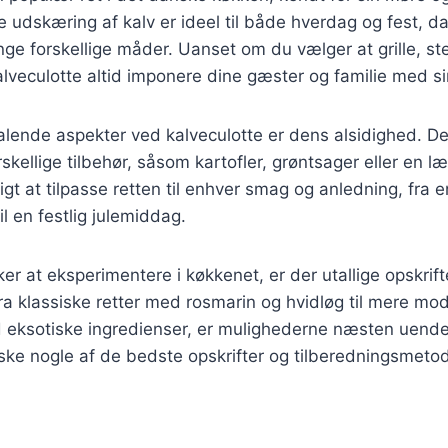
 udskæring af kalv er ideel til både hverdag og fest, d
ge forskellige måder. Uanset om du vælger at grille, ste
kalveculotte altid imponere dine gæster og familie med s
talende aspekter ved kalveculotte er dens alsidighed. D
kellige tilbehør, såsom kartofler, grøntsager eller en l
igt at tilpasse retten til enhver smag og anledning, fra 
 en festlig julemiddag.
er at eksperimentere i køkkenet, er der utallige opskrift
Fra klassiske retter med rosmarin og hvidløg til mere mo
d eksotiske ingredienser, er mulighederne næsten uende
orske nogle af de bedste opskrifter og tilberedningsmetode