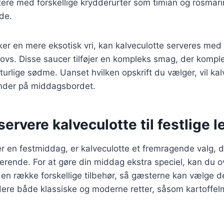
re med forskellige krydderurter som timian og rosmarin
de.
er en mere eksotisk vri, kan kalveculotte serveres med
sovs. Disse saucer tilføjer en kompleks smag, der komp
turlige sødme. Uanset hvilken opskrift du vælger, vil kal
inder på middagsbordet.
 servere kalveculotte til festlige 
r en festmiddag, er kalveculotte et fremragende valg, 
rende. For at gøre din middag ekstra speciel, kan du o
en række forskellige tilbehør, så gæsterne kan vælge de
dere både klassiske og moderne retter, såsom kartoffel