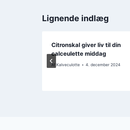
Lignende indlæg
sød
Citronskal giver liv til din
enlig
calceulette middag
Af
Kalveculotte
4. december 2024
ber 2024