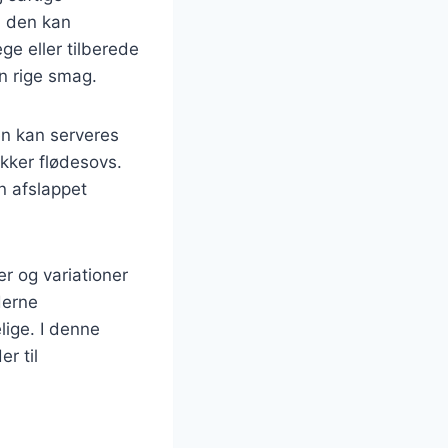
a den kan
ge eller tilberede
in rige smag.
en kan serveres
ækker flødesovs.
en afslappet
er og variationer
derne
lige. I denne
r til