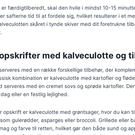
 er færdigtilberedt, skal den hvile i mindst 10-15 minutt
r safterne tid til at fordele sig, hvilket resulterer i et m
alveculotten skåret i tynde skiver med dit foretrukne tilb
.
pskrifter med kalveculotte og t
 serveres med en række forskellige tilbehør, der kompl
ssisk kombination er kalveculotte med kartofler og flød
d serveres med en cremet sovs og sprøde kartofler. Den
ag eller en festlig lejlighed.
opskrift er kalveculotte med grøntsager, hvor du kan t
 som gulerødder, asparges eller broccoli. Grillede eller 
 smag og farve til retten, hvilket gør den både sund og ap