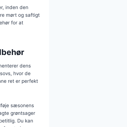
er, inden den
ere mørt og saftigt
ehør for at
ilbehør
ementerer dens
esovs, hvor de
ne ret er perfekt
ilføje sæsonens
bagte grøntsager
petitlig. Du kan