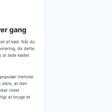
ver gang
tet af kød. Når du
orering, da dette
s at lade kødet
En populær metode
 sikre, at den
kker ristet
igt at bruge et
.