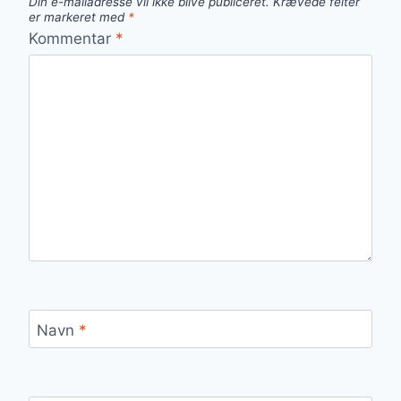
Din e-mailadresse vil ikke blive publiceret.
Krævede felter
er markeret med
*
Kommentar
*
Navn
*