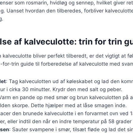
ienser som rosmarin, hvidløg og sennep, hvilket giver re
. Uanset hvordan den tilberedes, forbliver kalveculotte 
g.
se af kalveculotte: trin for trin g
in kalveculotte bliver perfekt tilberedt, er det vigtigt at f
in-for-trin guide til forberedelse af kalveculotte med sv
det
: Tag kalveculotten ud af køleskabet og lad den komm
r i cirka 30 minutter. Krydr den med salt og peber.
 Varm en pande op med smør og brun kalveculotten på alle
ylden skorpe. Dette hjælper med at låse smagen inde.
Placer den brunede kalveculotte i en forvarmet ovn ved 1
r, eller indtil den når en indre temperatur på 58 grader
vsen
: Sauter svampene i smør, tilsæt fløde og lad det sim