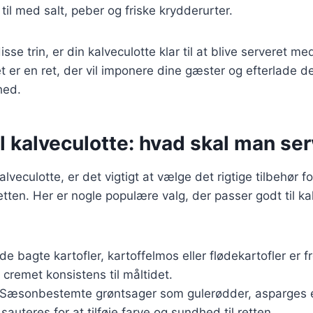
til med salt, peber og friske krydderurter.
isse trin, er din kalveculotte klar til at blive serveret m
 er en ret, der vil imponere dine gæster og efterlade 
shed.
il kalveculotte: hvad skal man se
lveculotte, er det vigtigt at vælge det rigtige tilbehør fo
ten. Her er nogle populære valg, der passer godt til k
de bagte kartofler, kartoffelmos eller flødekartofler er
n cremet konsistens til måltidet.
 Sæsonbestemte grøntsager som gulerødder, asparges el
sauteres for at tilføje farve og sundhed til retten.