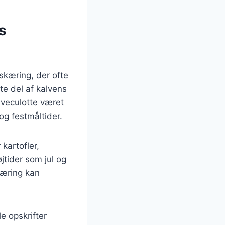
s
skæring, der ofte
te del af kalvens
lveculotte været
g festmåltider.
 kartofler,
jtider som jul og
kæring kan
e opskrifter