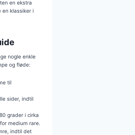
tten en ekstra
en klassiker i
uide
ølge nogle enkle
ampe og fløde:
e til
 sider, indtil
80 grader i cirka
 for medium rare.
re, indtil det