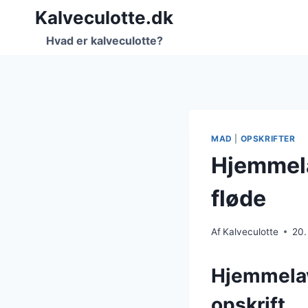
Fortsæt
Kalveculotte.dk
til
Hvad er kalveculotte?
indhold
MAD
|
OPSKRIFTER
Hjemmela
fløde
Af
Kalveculotte
20.
Hjemmelav
opskrift