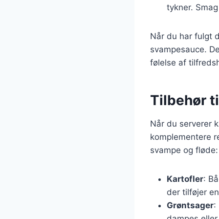
tykner. Smag 
Når du har fulgt d
svampesauce. Det
følelse af tilfred
Tilbehør t
Når du serverer ka
komplementere ret
svampe og fløde:
Kartofler
: Bå
der tilføjer e
Grøntsager
:
dampes eller 