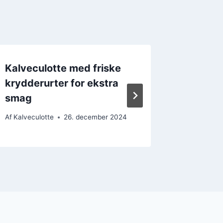
Kalveculotte med friske
Kalvecu
krydderurter for ekstra
hverda
smag
salat
Af
Kalveculotte
26. december 2024
Af
Kalvecul