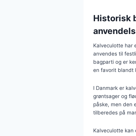
Historisk 
anvendel
Kalveculotte har 
anvendes til fest
bagparti og er ke
en favorit bland
I Danmark er kalve
grøntsager og flø
påske, men den e
tilberedes på mang
Kalveculotte kan 