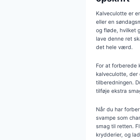
Kalveculotte er en
eller en søndags
og fløde, hvilket
lave denne ret ska
det hele værd.
For at forberede k
kalveculotte, der 
tilberedningen. D
tilføje ekstra sma
Når du har forbe
svampe som champi
smag til retten. 
krydderier, og lad