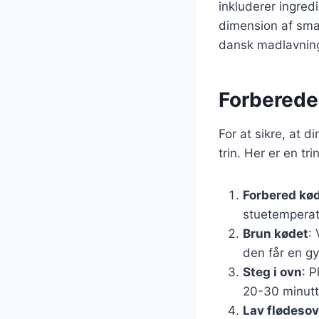
inkluderer ingred
dimension af smag
dansk madlavnin
Forberedel
For at sikre, at d
trin. Her er en tr
Forbered kø
stuetemperatu
Brun kødet
:
den får en g
Steg i ovn
: 
20-30 minutte
Lav flødeso