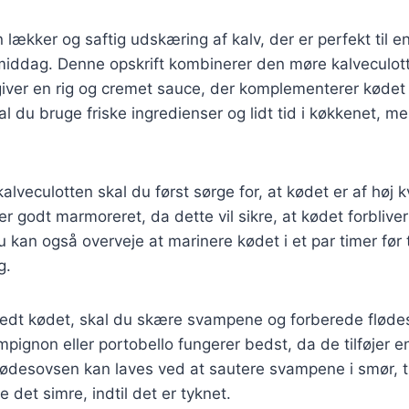
 lækker og saftig udskæring af kalv, der er perfekt til e
middag. Denne opskrift kombinerer den møre kalveculo
 giver en rig og cremet sauce, der komplementerer kødet 
l du bruge friske ingredienser og lidt tid i køkkenet, me
alveculotten skal du først sørge for, at kødet er af høj k
er godt marmoreret, da dette vil sikre, at kødet forbliver
u kan også overveje at marinere kødet i et par timer før t
g.
redt kødet, skal du skære svampene og forberede fløde
gnon eller portobello fungerer bedst, da de tilføjer e
Flødesovsen kan laves ved at sautere svampene i smør, t
e det simre, indtil det er tyknet.