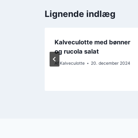
Lignende indlæg
 svampe
Kalveculotte med bønner
t
og rucola salat
Af
Kalveculotte
20. december 2024
ber 2024