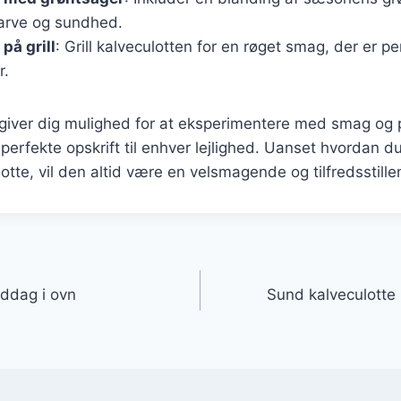
 farve og sundhed.
på grill
: Grill kalveculotten for en røget smag, der er per
r.
 giver dig mulighed for at eksperimentere med smag og 
perfekte opskrift til enhver lejlighed. Uanset hvordan d
otte, vil den altid være en velsmagende og tilfredsstille
gation
iddag i ovn
Sund kalveculotte 