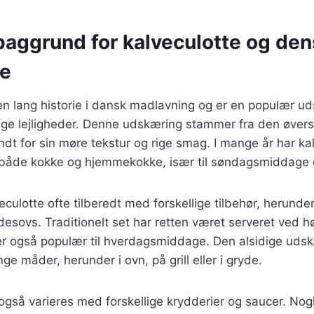
baggrund for kalveculotte og den
se
en lang historie i dansk madlavning og er en populær ud
lige lejligheder. Denne udskæring stammer fra den øvers
ndt for sin møre tekstur og rige smag. I mange år har ka
t både kokke og hjemmekokke, især til søndagsmiddage o
culotte ofte tilberedt med forskellige tilbehør, herunder
desovs. Traditionelt set har retten været serveret ved hø
r også populær til hverdagsmiddage. Den alsidige uds
e måder, herunder i ovn, på grill eller i gryde.
også varieres med forskellige krydderier og saucer. Nogl