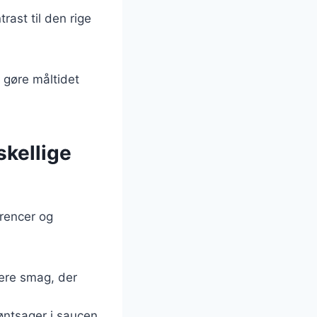
trast til den rige
 gøre måltidet
skellige
erencer og
bere smag, der
øntsager i saucen