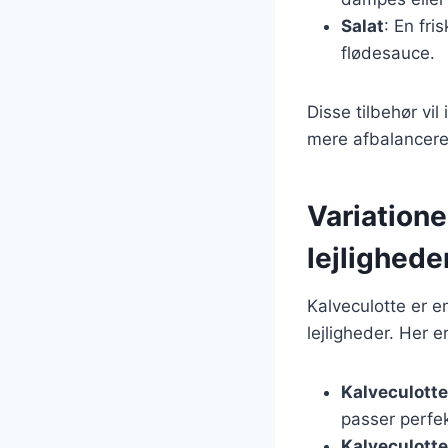
Salat
: En fri
flødesauce.
Disse tilbehør vi
mere afbalanceret
Variationer
lejlighede
Kalveculotte er en
lejligheder. Her e
Kalveculott
passer perfek
Kalveculott