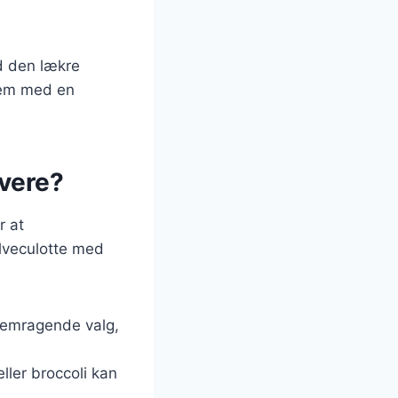
ed den lækre
dem med en
rvere?
r at
alveculotte med
 fremragende valg,
ler broccoli kan