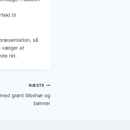
fekt til
præsentation, så
u vælger at
nde ret.
NÆSTE
med grønt tilbehør og
bønner