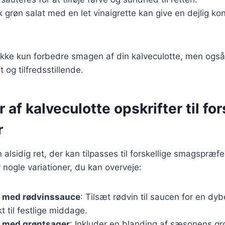
sk grøn salat med en let vinaigrette kan give en dejlig kon
l ikke kun forbedre smagen af din kalveculotte, men også
 og tilfredsstillende.
 af kalveculotte opskrifter til for
r
 alsidig ret, der kan tilpasses til forskellige smagspræf
r nogle variationer, du kan overveje:
e med rødvinssauce
: Tilsæt rødvin til saucen for en dy
t til festlige middage.
e med grøntsager
: Inkluder en blanding af sæsonens gr