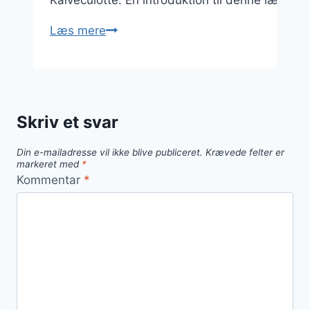
Kalveculotte: En introduktion til denne lækre 
Kalveculotte
Læs mere
stegning:
sådan
gør
du
Skriv et svar
Din e-mailadresse vil ikke blive publiceret.
Krævede felter er
markeret med
*
Kommentar
*