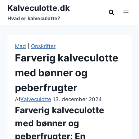
Fortsæt
Kalveculotte.dk
til
Hvad er kalveculotte?
indhold
Mad
|
Opskrifter
Farverig kalveculotte
med bønner og
peberfrugter
Af
Kalveculotte
13. december 2024
Farverig kalveculotte
med bønner og
peberfrugter: En